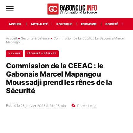
ACCUEIL
ACTUALITÉ
POLITIQUE
ECONOMIE
SOCIÉTÉ
INT
Accueil
Sécurité & Défense
Commission De La CEEAC : Le Gabonais Marcel
Mapangou...
A LA UNE
SÉCURITÉ & DÉFENSE
Commission de la CEEAC : le
Gabonais Marcel Mapangou
Moussadji prend les rênes de la
Sécurité
Publié le
25 janvier 2026 à 21h35min
Durée
1
min.