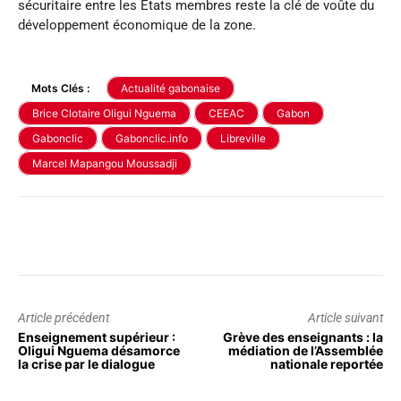
sécuritaire entre les États membres reste la clé de voûte du
développement économique de la zone.
Mots Clés :
Actualité gabonaise
Brice Clotaire Oligui Nguema
CEEAC
Gabon
Gabonclic
Gabonclic.info
Libreville
Marcel Mapangou Moussadji
Article précédent
Article suivant
Enseignement supérieur :
Grève des enseignants : la
Oligui Nguema désamorce
médiation de l’Assemblée
la crise par le dialogue
nationale reportée