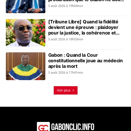
plus revivre
5 août 2026 à 19h04min
[Tribune Libre] Quand la fidélité
devient une épreuve : plaidoyer
pour la justice, la cohérence et
l’unité nationale
5 août 2026 à 18h53min
Gabon : Quand la Cour
constitutionnelle joue au médecin
après la mort
5 août 2026 à 17h41min
Voir plus