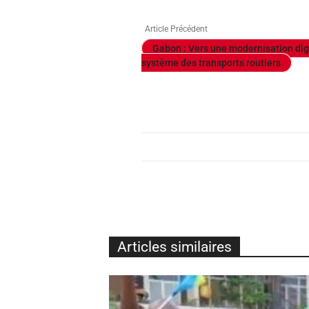
Article Précédent
Gabon : Vers une modernisation dig
système des transports routiers
Articles similaires