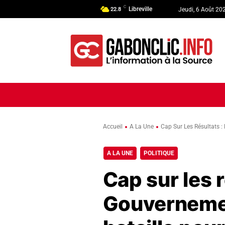
C
Libreville
22.8
Jeudi, 6 Août 20
ACCUEIL
ACTUALITÉ
POLI
Accueil
A La Une
Cap Sur Les Résultats :
A LA UNE
POLITIQUE
Cap sur les r
Gouvernemen