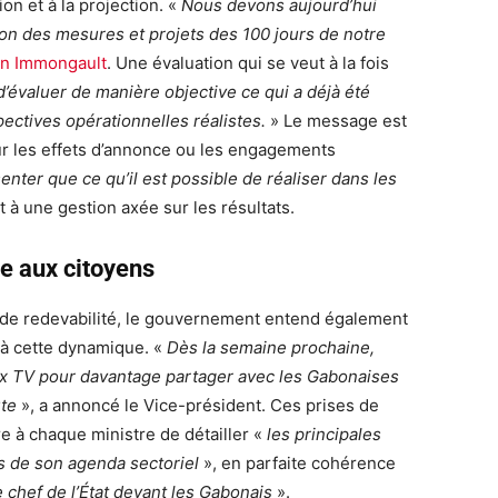
on et à la projection. «
Nous devons aujourd’hui
tion des mesures et projets des 100 jours de notre
n Immongault
. Une évaluation qui se veut à la fois
a d’évaluer de manière objective ce qui a déjà été
ectives opérationnelles réalistes.
» Le message est
r les effets d’annonce ou les engagements
senter que ce qu’il est possible de réaliser dans les
t à une gestion axée sur les résultats.
ue aux citoyens
 de redevabilité, le gouvernement entend également
 à cette dynamique. «
Dès la semaine prochaine,
ux TV pour davantage partager avec les Gabonaises
ute
», a annoncé le Vice-président. Ces prises de
e à chaque ministre de détailler «
les principales
ts de son agenda sectoriel
», en parfaite cohérence
 chef de l’État devant les Gabonais
».