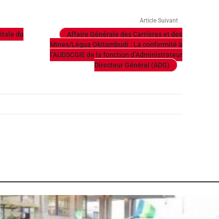
Article Suivant
itale du
Affaire Générale des Carrières et des
Mines/Légua Okitambudi : La conformité à
l’AUDSCGIE de la fonction d’Administrateur
Directeur Général (ADG)