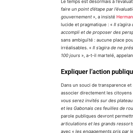
Le temps est désormais à l’évaluati
faire un point d’étape par l’évalua
gouvernement
», a insisté
Herman
lucide et pragmatique : «
Il s’agir
accompli et de proposer des persp
sans ambiguïté : aucune place pou
irréalisables. «
Il s’agira de ne pré
100 jours
», a-t-il martelé, appelan
Expliquer l’action publiq
Dans un souci de transparence et
associer directement les citoyens
vous serez invités sur des platea
et les Gabonais ces feuilles de ro
parole publiques devront permettr
articulations et les grands ressor
avec «
les engagements pris par le