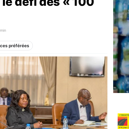
 le défi des « 100
7min
rces préférées