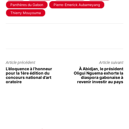
Panthères du Gabon
Pierre-Emerick Aubameyang
Thierry Mouyouma
Article précédent
Article suivant
L’éloquence à l’honneur
À Abidjan, le président
pour la 1ère édition du
Oligui Nguema exhorte la
concours national d’art
diaspora gabonaise à
oratoire
revenir investir au pays