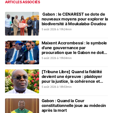
ARTICLES ASSOCIÉS
Gabon : le CENAREST se dote de
nouveaux moyens pour explorer la
biodiversité à Moukalaba-Doudou
5 août 2026 à 19h24min
Maixent Accrombessi : le symbole
d’une gouvernance par
procuration que le Gabon ne doit
plus revivre
5 août 2026 à 19h04min
[Tribune Libre] Quand la fidélité
devient une épreuve : plaidoyer
pour la justice, la cohérence et
l’unité nationale
5 août 2026 à 18h53min
Gabon : Quand la Cour
constitutionnelle joue au médecin
après la mort