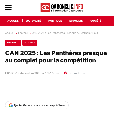
ACCUEIL
ACTUALITÉ
POLITIQUE
ECONOMIE
SOCIÉTÉ
INT
Accueil
Football
CAN 2025 : Les Panthères Presque Au Complet Pour...
FOOTBALL
A LA UNE
CAN 2025 : Les Panthères presque
au complet pour la compétition
Publié le
8 décembre 2025 à 16h15min
Durée
1
min.
Ajouter Gabonclic à vos sources préférées