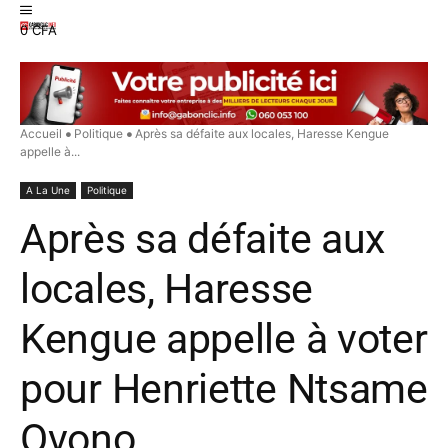
0 CFA
Accueil
Politique
Après sa défaite aux locales, Haresse Kengue
appelle à...
A La Une
Politique
Après sa défaite aux
locales, Haresse
Kengue appelle à voter
pour Henriette Ntsame
Ovono