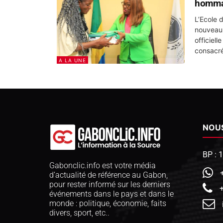
hommag
L’Ecole 
nouveau 
officiel
consacré
A LA UNE
NOU
BP : 
Gabonclic.info est votre média
d’actualité de référence au Gabon,
pour rester informé sur les derniers
événements dans le pays et dans le
monde : politique, économie, faits
divers, sport, etc..