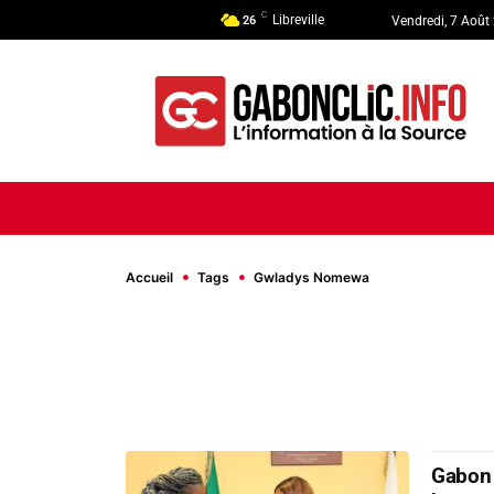
C
Libreville
26
Vendredi, 7 Août
ACCUEIL
ACTUALITÉ
POLI
Accueil
Tags
Gwladys Nomewa
Gabon 