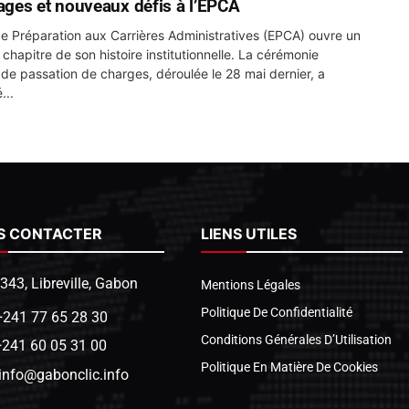
es et nouveaux défis à l’EPCA
de Préparation aux Carrières Administratives (EPCA) ouvre un
chapitre de son histoire institutionnelle. La cérémonie
le de passation de charges, déroulée le 28 mai dernier, a
...
S CONTACTER
LIENS UTILES
1343, Libreville, Gabon
Mentions Légales
Politique De Confidentialité
+241 77 65 28 30
Conditions Générales D’Utilisation
+241 60 05 31 00
Politique En Matière De Cookies
info@gabonclic.info