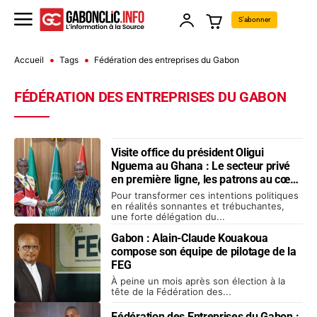
S'abonner
Accueil
Tags
Fédération des entreprises du Gabon
FÉDÉRATION DES ENTREPRISES DU GABON
Visite office du président Oligui
Nguema au Ghana : Le secteur privé
en première ligne, les patrons au cœur
des négociations
Pour transformer ces intentions politiques
en réalités sonnantes et trébuchantes,
une forte délégation du...
Gabon : Alain-Claude Kouakoua
compose son équipe de pilotage de la
FEG
À peine un mois après son élection à la
tête de la Fédération des...
Fédération des Entreprises du Gabon :