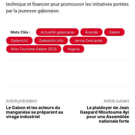
technique et financier pour promouvoir les initiatives portées
par la jeunesse gabonaise.
Mots Clés :
Actualité gabonaise
Akanda
Gabon
Gabonclic
Gabonclic.info
Jenna Descastel
Miss Tourisme Gabon 2025
Nigeria
Article précédent
Article suivant
Le Gabon et les acteurs du
Le plaidoyer de Jean
manganèse se préparent au
Gaspard Ntoutoume Ayi
virage industriel
pour une Assemblée
nationale forte