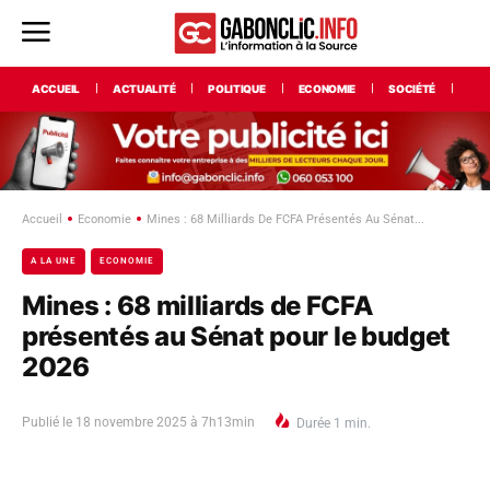
ACCUEIL
ACTUALITÉ
POLITIQUE
ECONOMIE
SOCIÉTÉ
INT
Accueil
Economie
Mines : 68 Milliards De FCFA Présentés Au Sénat...
A LA UNE
ECONOMIE
Mines : 68 milliards de FCFA
présentés au Sénat pour le budget
2026
Publié le
18 novembre 2025 à 7h13min
Durée
1
min.