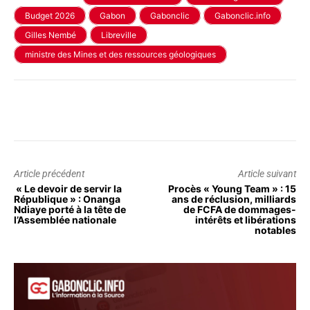
Budget 2026
Gabon
Gabonclic
Gabonclic.info
Gilles Nembé
Libreville
ministre des Mines et des ressources géologiques
Article précédent
Article suivant
« Le devoir de servir la
Procès « Young Team » : 15
République » : Onanga
ans de réclusion, milliards
Ndiaye porté à la tête de
de FCFA de dommages-
l’Assemblée nationale
intérêts et libérations
notables