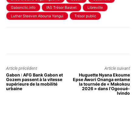
Gabonclic.info
l’AS Trésor Basket
Libreville
Luther Steeven Abouna Yangui
Trésor public
Article précédent
Article suivant
Gabon : AFG Bank Gabon et
Huguette Nyana Ekoume
Gozem passent à la vitesse
Epse Awori Onanga entame
supérieure de la mobilité
la tournée de « Makokou
urbaine
2026 » dans l’Ogooué-
Ivindo