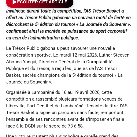
ÉCOUTER CET ARTICLE
Invaincue durant toute la compétition, l’AS Trésor Basket a
offert au Trésor Public gabonais un nouveau motif de fierté en
décrochant la 5ᵉ édition du tournoi « La Journée du Souvenir »,
confirmant ainsi la montée en puissance du sport corporatif
au sein de l’administration publique.
Le Trésor Public gabonais peut savourer une nouvelle
consécration sportive. Le mardi 12 mai 2026, Luther Steeven
Abouna Yangui, Directeur Général de la Comptabilité
Publique et du Trésor, a reçu les joueurs de l’AS Trésor
Basket, sacrés champions de la 5ᵉ édition du tournoi « La
Journée du Souvenir ».
Organisée à Lambaréné du 16 au 19 avril 2026, cette
compétition a rassemblé plusieurs formations venues de
Libreville, Port-Gentil et de Lambaréné. Tenante du titre, l’AS
Trésor Basket a signé un parcours sans faute, remportant
l’ensemble de ses rencontres avant de s’imposer en finale
face à la DGDI sur le score de 73 à 58.
Une victoire d’autant plus symbolique qu’elle prend des