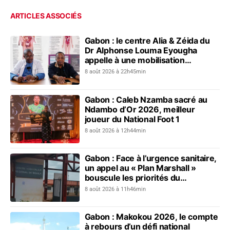
ARTICLES ASSOCIÉS
Gabon : le centre Alia & Zéida du
Dr Alphonse Louma Eyougha
appelle à une mobilisation
collective contre les addictions
8 août 2026 à 22h45min
Gabon : Caleb Nzamba sacré au
Ndambo d’Or 2026, meilleur
joueur du National Foot 1
8 août 2026 à 12h44min
Gabon : Face à l’urgence sanitaire,
un appel au « Plan Marshall »
bouscule les priorités du
gouvernement
8 août 2026 à 11h46min
Gabon : Makokou 2026, le compte
à rebours d’un défi national