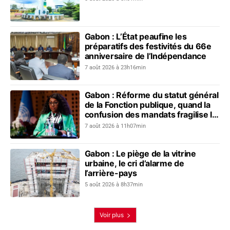
Gabon : L’État peaufine les
préparatifs des festivités du 66e
anniversaire de l’Indépendance
7 août 2026 à 23h16min
Gabon : Réforme du statut général
de la Fonction publique, quand la
confusion des mandats fragilise le
dialogue social
7 août 2026 à 11h07min
Gabon : Le piège de la vitrine
urbaine, le cri d’alarme de
l’arrière-pays
5 août 2026 à 8h37min
Voir plus