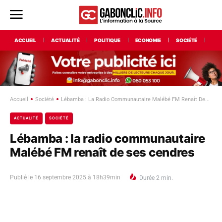
ACCUEIL
ACTUALITÉ
POLITIQUE
ECONOMIE
SOCIÉTÉ
INT
Accueil
Société
Lébamba : La Radio Communautaire Malébé FM Renaît De...
ACTUALITÉ
SOCIÉTÉ
Lébamba : la radio communautaire
Malébé FM renaît de ses cendres
Publié le
16 septembre 2025 à 18h39min
Durée
2
min.