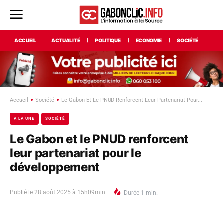
ACCUEIL
ACTUALITÉ
POLITIQUE
ECONOMIE
SOCIÉTÉ
INT
Accueil
Société
Le Gabon Et Le PNUD Renforcent Leur Partenariat Pour...
A LA UNE
SOCIÉTÉ
Le Gabon et le PNUD renforcent
leur partenariat pour le
développement
Publié le
28 août 2025 à 15h09min
Durée
1
min.