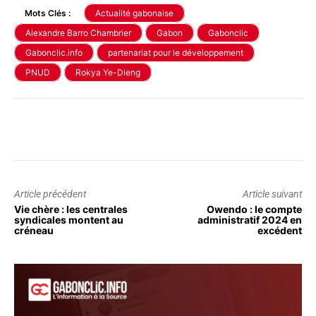
Mots Clés :
Actualité gabonaise
Alexandre Barro Chambrier
Gabon
Gabonclic
Gabonclic.info
partenariat pour le développement
PNUD
Rokya Ye-Dieng
Article précédent
Article suivant
Vie chère : les centrales
Owendo : le compte
syndicales montent au
administratif 2024 en
créneau
excédent