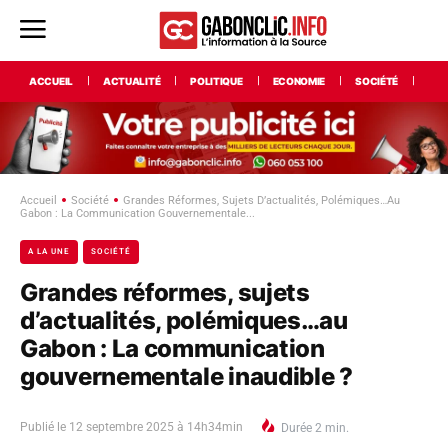
ACCUEIL
ACTUALITÉ
POLITIQUE
ECONOMIE
SOCIÉTÉ
INT
Accueil
Société
Grandes Réformes, Sujets D’actualités, Polémiques…au
Gabon : La Communication Gouvernementale...
A LA UNE
SOCIÉTÉ
Grandes réformes, sujets
d’actualités, polémiques…au
Gabon : La communication
gouvernementale inaudible ?
Publié le
12 septembre 2025 à 14h34min
Durée
2
min.