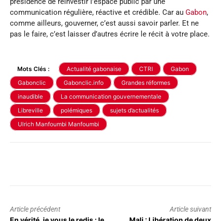
présidence de réinvestir l’espace public par une
communication régulière, réactive et crédible. Car au
Gabon
,
comme ailleurs, gouverner, c’est aussi savoir parler. Et ne
pas le faire, c’est laisser d’autres écrire le récit à votre place.
Mots Clés :
Actualité gabonaise
CTRI
Gabon
Gabonclic
Gabonclic.info
Grandes réformes
inaudible
La communication gouvernementale
Libreville
polémiques
sujets d’actualités
Ulrich Manfoumbi Manfoumbi
Article précédent
Article suivant
En vérité, je vous le redis : le
Mali : Libération de deux