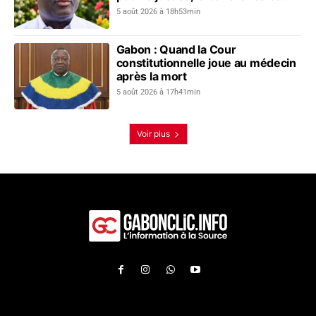
l’unité nationale
5 août 2026 à 18h53min
Gabon : Quand la Cour
constitutionnelle joue au médecin
après la mort
5 août 2026 à 17h41min
Voir plus