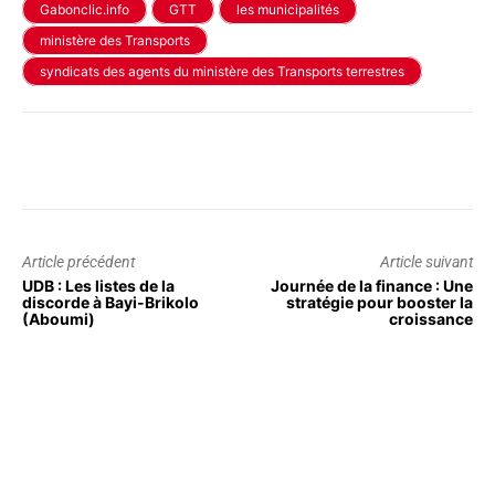
Gabonclic.info
GTT
les municipalités
ministère des Transports
syndicats des agents du ministère des Transports terrestres
Article précédent
Article suivant
UDB : Les listes de la
Journée de la finance : Une
discorde à Bayi-Brikolo
stratégie pour booster la
(Aboumi)
croissance