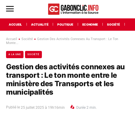
ACCUEIL
ACTUALITÉ
POLITIQUE
ECONOMIE
SOCIÉTÉ
INT
Accueil
Société
Gestion Des Activités Connexes Au Transport : Le Ton
Monte...
A LA UNE
SOCIÉTÉ
Gestion des activités connexes au
transport : Le ton monte entre le
ministère des Transports et les
municipalités
Publié le
25 juillet 2025 à 19h16min
Durée
2
min.