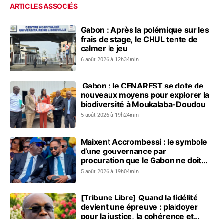
ARTICLES ASSOCIÉS
Gabon : Après la polémique sur les
frais de stage, le CHUL tente de
calmer le jeu
6 août 2026 à 12h34min
Gabon : le CENAREST se dote de
nouveaux moyens pour explorer la
biodiversité à Moukalaba-Doudou
5 août 2026 à 19h24min
Maixent Accrombessi : le symbole
d’une gouvernance par
procuration que le Gabon ne doit
plus revivre
5 août 2026 à 19h04min
[Tribune Libre] Quand la fidélité
devient une épreuve : plaidoyer
pour la justice, la cohérence et