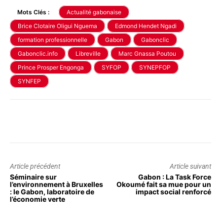
Mots Clés :
Actualité gabonaise
Brice Clotaire Oligui Nguema
Edmond Hendet Ngadi
formation professionnelle
Gabon
Gabonclic
Gabonclic.info
Libreville
Marc Gnassa Poutou
Prince Prosper Engonga
SYFOP
SYNEPFOP
SYNFEP
Article précédent
Article suivant
Séminaire sur
Gabon : La Task Force
l’environnement à Bruxelles
Okoumé fait sa mue pour un
: le Gabon, laboratoire de
impact social renforcé
l’économie verte