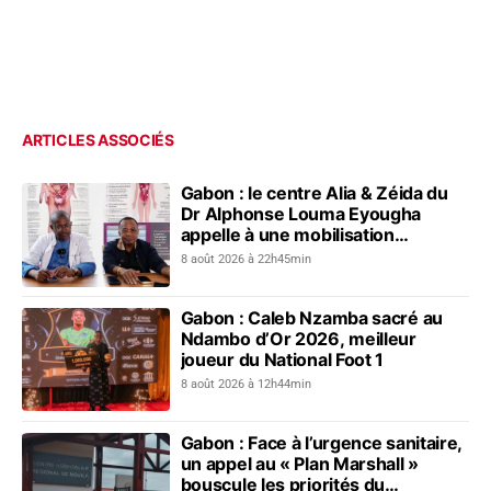
ARTICLES ASSOCIÉS
Gabon : le centre Alia & Zéida du
Dr Alphonse Louma Eyougha
appelle à une mobilisation
collective contre les addictions
8 août 2026 à 22h45min
Gabon : Caleb Nzamba sacré au
Ndambo d’Or 2026, meilleur
joueur du National Foot 1
8 août 2026 à 12h44min
Gabon : Face à l’urgence sanitaire,
un appel au « Plan Marshall »
bouscule les priorités du