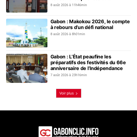
gouvernement
8 août 2026 à 11h46min
Gabon : Makokou 2026, le compte
à rebours d’un défi national
8 août 2026 à 8h01min
Gabon : L’État peaufine les
préparatifs des festivités du 66e
anniversaire de l’Indépendance
7 août 2026 à 23h16min
Voir plus