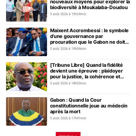
nouveaux moyens pour explorer la
biodiversité à Moukalaba-Doudou
5 août 2026 à 19h24min
Maixent Accrombessi : le symbole
d’une gouvernance par
procuration que le Gabon ne doit
plus revivre
5 août 2026 à 19h04min
[Tribune Libre] Quand la fidélité
devient une épreuve : plaidoyer
pour la justice, la cohérence et
l’unité nationale
5 août 2026 à 18h53min
Gabon : Quand la Cour
constitutionnelle joue au médecin
après la mort
5 août 2026 à 17h41min