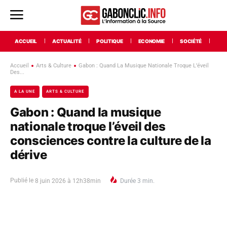
ACCUEIL
ACTUALITÉ
POLITIQUE
ECONOMIE
SOCIÉTÉ
INT
Accueil
Arts & Culture
Gabon : Quand La Musique Nationale Troque L’éveil
Des...
A LA UNE
ARTS & CULTURE
Gabon : Quand la musique
nationale troque l’éveil des
consciences contre la culture de la
dérive
Publié le
8 juin 2026 à 12h38min
Durée
3
min.