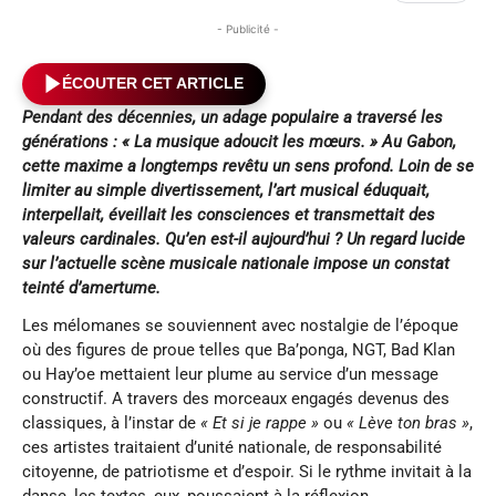
- Publicité -
ÉCOUTER CET ARTICLE
Pendant des décennies, un adage populaire a traversé les
générations : « La musique adoucit les mœurs. » Au Gabon,
cette maxime a longtemps revêtu un sens profond. Loin de se
limiter au simple divertissement, l’art musical éduquait,
interpellait, éveillait les consciences et transmettait des
valeurs cardinales. Qu’en est-il aujourd’hui ? Un regard lucide
sur l’actuelle scène musicale nationale impose un constat
teinté d’amertume.
Les mélomanes se souviennent avec nostalgie de l’époque
où des figures de proue telles que Ba’ponga, NGT, Bad Klan
ou Hay’oe mettaient leur plume au service d’un message
constructif. A travers des morceaux engagés devenus des
classiques, à l’instar de
« Et si je rappe »
ou
« Lève ton bras »
,
ces artistes traitaient d’unité nationale, de responsabilité
citoyenne, de patriotisme et d’espoir. Si le rythme invitait à la
danse, les textes, eux, poussaient à la réflexion.