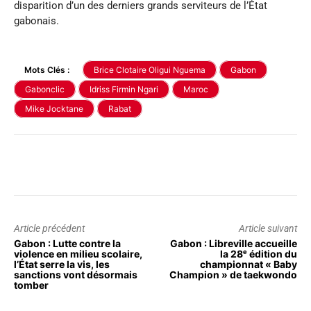
disparition d’un des derniers grands serviteurs de l’État
gabonais.
Mots Clés :
Brice Clotaire Oligui Nguema
Gabon
Gabonclic
Idriss Firmin Ngari
Maroc
Mike Jocktane
Rabat
Article précédent
Article suivant
Gabon : Lutte contre la
Gabon : Libreville accueille
violence en milieu scolaire,
la 28ᵉ édition du
l’État serre la vis, les
championnat « Baby
sanctions vont désormais
Champion » de taekwondo
tomber