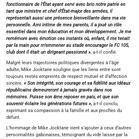
fonctionnaire de l’État ayant servi avec brio notre patrie en
tant que ministre et
c
hef d’État-
m
ajor des
a
rmées, il
représentait aussi une présence bienveillante dans ma vie
personnelle. Ami intime de mes parents, il a joué un rôle
essentiel dans mon éducation et mon développement. Je me
remémore avec émotion ces instants où, enfant, il me tenait
par la main pour m’emmener au stade encourager le FC 105,
club dont il était un dirigeant passionné »
, a-t-il confié.
Malgré leurs trajectoires politiques divergentes à l’âge
adulte, Mike Jocktane souligne que les liens entre sont
toujours restés empreints de respect mutuel et d’affection
sincère.
« Son intégrité, son courage et sa fidélité aux idéaux
républicains demeureront à jamais gravés dans nos
mémoires. Puisse son âme reposer en paix, et que son
souvenir éclaire les générations futures »,
a-t-il conclu,
exprimant sa compassion à la famille et aux proches du
défunt.
L’hommage de Mike Jocktane vient s’ajouter à ceux d’autres
personnalités gabonaises, témoignant du vide laissé par la