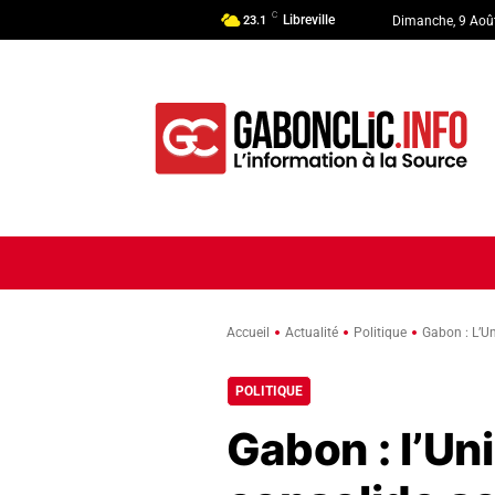
C
Libreville
23.1
Dimanche, 9 Aoû
ACCUEIL
ACTUALITÉ
POLI
Accueil
Actualité
Politique
Gabon : L’U
POLITIQUE
Gabon : l’Un