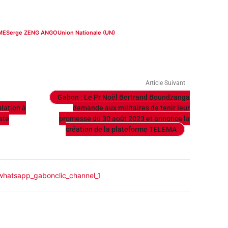
ME
Serge ZENG ANGO
Union Nationale (UN)
Article Suivant
Gabon : Le Pr Noël Bertrand Boundzanga
lation à
demande aux militaires de tenir leur
ste
promesse du 30 août 2023 et annonce la
création de la plateforme TELEMA