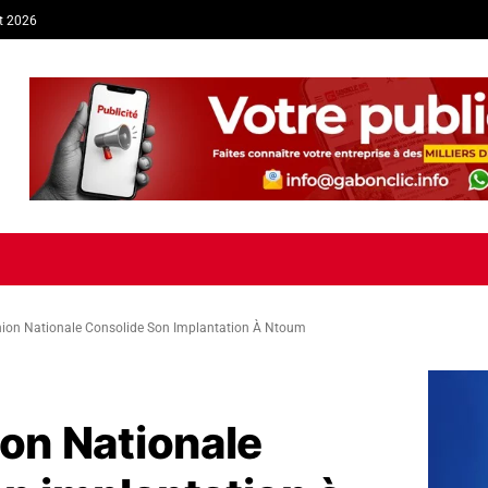
t 2026
TIQUE
ECONOMIE
SOCIÉTÉ
INTERVIEW
SPORT
TRIB
nion Nationale Consolide Son Implantation À Ntoum
ion Nationale