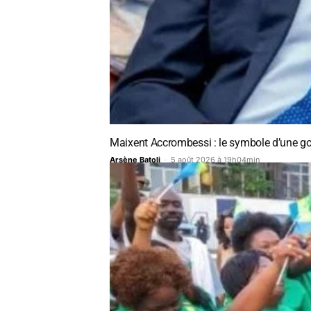
Maixent Accrombessi : le symbole d’une gou
Arsène Batoli
-
5 août 2026 à 19h04min