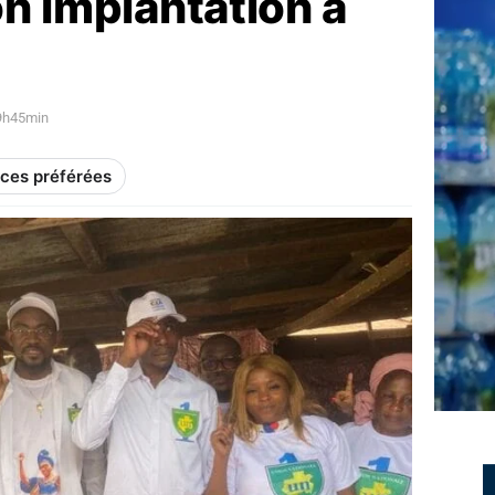
n implantation à
 9h45min
rces préférées