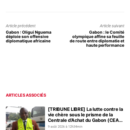
Article précédent
Article suivant
Gabon : Oligui Nguema
Gabon : le Comité
déploie son offensive
olympique affine sa feuille
diplomatique africaine
de route entre diplomatie et
haute performance
ARTICLES ASSOCIÉS
[TRIBUNE LIBRE] La lutte contre la
vie chère sous le prisme de la
Centrale d’Achat du Gabon (CEAG)
: le constat du Réseau pour...
9 août 2026 à 12h34min