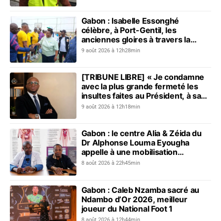
Gabon : Isabelle Essonghé
célèbre, à Port-Gentil, les
anciennes gloires à travers la
première édition du Tournoi des
9 août 2026 à 12h28min
vétérans du sport
[TRIBUNE LIBRE] « Je condamne
avec la plus grande fermeté les
insultes faites au Président, à sa
mère, à son épouse et au peuple
9 août 2026 à 12h18min
gabonais »
Gabon : le centre Alia & Zéida du
Dr Alphonse Louma Eyougha
appelle à une mobilisation
collective contre les addictions
8 août 2026 à 22h45min
Gabon : Caleb Nzamba sacré au
Ndambo d’Or 2026, meilleur
joueur du National Foot 1
8 août 2026 à 12h44min