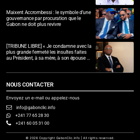
Maixent Accrombessi : le symbole d’une
gouvernance par procuration que le
Gabon ne doit plus revivre
[TRIBUNE LIBRE] « Je condamne avec la
plus grande fermeté les insultes faites
au Président, à sa mère, à son épouse et
au peuple gabonais »
NOUS CONTACTER
Envoyez un e-mail ou appelez-nous
info@gabonclic.info
+241 77 65 28 30
+241 60 05 31 00
© 2026 Copyright GabonClic.info | All rights reserved.