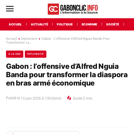
ACCUEIL
ACTUALITÉ
POLITIQUE
ECONOMIE
SOCIÉTÉ
INT
Accueil
Diplomatie
Gabon : L'offensive D'Alfred Nguia Banda Pour
Transformer La...
A LA UNE
DIPLOMATIE
Gabon : l’offensive d’Alfred Nguia
Banda pour transformer la diaspora
en bras armé économique
Publié le
13 juin 2026 à 15h26min
Durée
2
min.