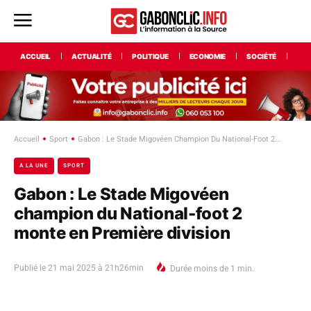
ACCUEIL
ACTUALITÉ
POLITIQUE
ECONOMIE
SOCIÉTÉ
INT
Accueil
Sport
Gabon : Le Stade Migovéen Champion Du National-Foot 2...
A LA UNE
SPORT
Gabon : Le Stade Migovéen
champion du National-foot 2
monte en Première division
Publié le
21 mai 2025 à 21h26min
Durée
moins de 1
min.