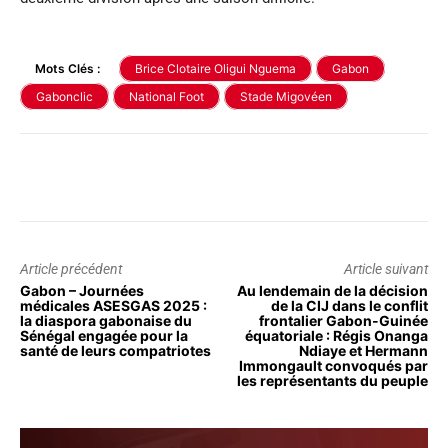
Mots Clés :
Brice Clotaire Oligui Nguema
Gabon
Gabonclic
National Foot
Stade Migovéen
Article précédent
Article suivant
Gabon – Journées
Au lendemain de la décision
médicales ASESGAS 2025 :
de la CIJ dans le conflit
la diaspora gabonaise du
frontalier Gabon-Guinée
Sénégal engagée pour la
équatoriale : Régis Onanga
santé de leurs compatriotes
Ndiaye et Hermann
Immongault convoqués par
les représentants du peuple