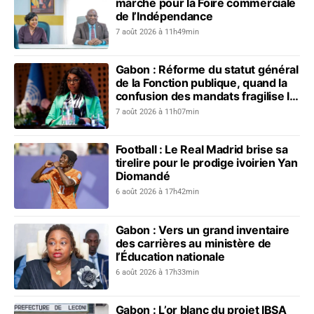
marche pour la Foire commerciale
de l’Indépendance
7 août 2026 à 11h49min
Gabon : Réforme du statut général
de la Fonction publique, quand la
confusion des mandats fragilise le
dialogue social
7 août 2026 à 11h07min
Football : Le Real Madrid brise sa
tirelire pour le prodige ivoirien Yan
Diomandé
6 août 2026 à 17h42min
Gabon : Vers un grand inventaire
des carrières au ministère de
l’Éducation nationale
6 août 2026 à 17h33min
Gabon : L’or blanc du projet IBSA