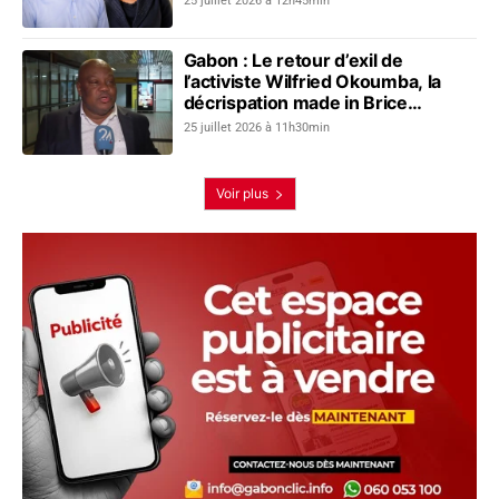
25 juillet 2026 à 12h45min
Gabon : Le retour d’exil de
l’activiste Wilfried Okoumba, la
décrispation made in Brice
Clotaire Oligui Nguema
25 juillet 2026 à 11h30min
Voir plus