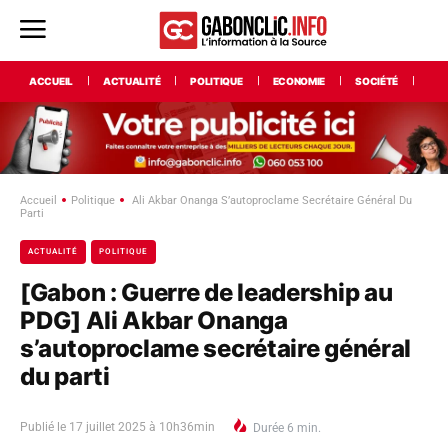
ACCUEIL
ACTUALITÉ
POLITIQUE
ECONOMIE
SOCIÉTÉ
INT
Accueil
Politique
Ali Akbar Onanga S’autoproclame Secrétaire Général Du
Parti
ACTUALITÉ
POLITIQUE
[Gabon : Guerre de leadership au
PDG] Ali Akbar Onanga
s’autoproclame secrétaire général
du parti
Publié le
17 juillet 2025 à 10h36min
Durée
6
min.