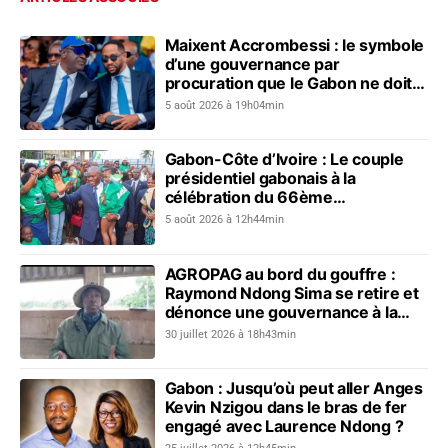
Maixent Accrombessi : le symbole
d’une gouvernance par
procuration que le Gabon ne doit
plus revivre
5 août 2026 à 19h04min
Gabon-Côte d’Ivoire : Le couple
présidentiel gabonais à la
célébration du 66ème
anniversaire de l’indépendance
5 août 2026 à 12h44min
ivoirienne
AGROPAG au bord du gouffre :
Raymond Ndong Sima se retire et
dénonce une gouvernance à la
dérive
30 juillet 2026 à 18h43min
Gabon : Jusqu’où peut aller Anges
Kevin Nzigou dans le bras de fer
engagé avec Laurence Ndong ?