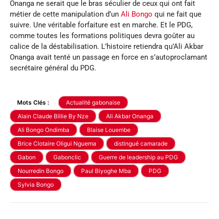
Onanga ne serait que le bras séculier de ceux qui ont fait
métier de cette manipulation d’un
Ali Bongo
qui ne fait que
suivre. Une véritable forfaiture est en marche. Et le PDG,
comme toutes les formations politiques devra goûter au
calice de la déstabilisation. L’histoire retiendra qu’Ali Akbar
Onanga avait tenté un passage en force en s’autoproclamant
secrétaire général du PDG.
Mots Clés :
Actualité gabonaise
Alain Claude Billie By Nze
Ali Akbar Onanga
Ali Bongo Ondimba
Blaise Louembe
Brice Clotaire Oligui Nguema
distingué camarade
Gabon
Gabonclic
Guerre de leadership au PDG
Nourredin Bongo
Paul Biyoghe Mba
PDG
Sylvia Bongo