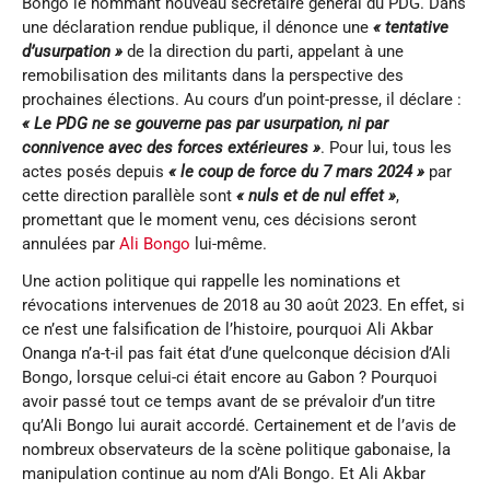
Bongo le nommant nouveau secrétaire général du PDG. Dans
une déclaration rendue publique, il dénonce une
« tentative
d’usurpation »
de la direction du parti, appelant à une
remobilisation des militants dans la perspective des
prochaines élections. Au cours d’un point-presse, il déclare :
« Le PDG ne se gouverne pas par usurpation, ni par
connivence avec des forces extérieures »
. Pour lui, tous les
actes posés depuis
« le coup de force du 7 mars 2024
»
par
cette direction parallèle sont
« nuls et de nul effet »
,
promettant que le moment venu, ces décisions seront
annulées par
Ali Bongo
lui-même.
Une action politique qui rappelle les nominations et
révocations intervenues de 2018 au 30 août 2023. En effet, si
ce n’est une falsification de l’histoire, pourquoi Ali Akbar
Onanga n’a-t-il pas fait état d’une quelconque décision d’Ali
Bongo, lorsque celui-ci était encore au Gabon ? Pourquoi
avoir passé tout ce temps avant de se prévaloir d’un titre
qu’Ali Bongo lui aurait accordé. Certainement et de l’avis de
nombreux observateurs de la scène politique gabonaise, la
manipulation continue au nom d’Ali Bongo. Et Ali Akbar