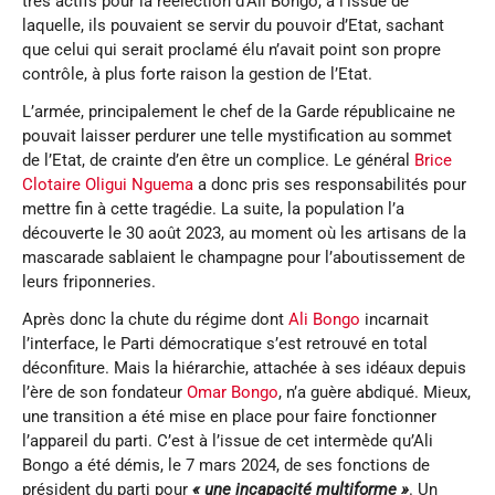
très actifs pour la réélection d’Ali Bongo, à l’issue de
laquelle, ils pouvaient se servir du pouvoir d’Etat, sachant
que celui qui serait proclamé élu n’avait point son propre
contrôle, à plus forte raison la gestion de l’Etat.
L’armée, principalement le chef de la Garde républicaine ne
pouvait laisser perdurer une telle mystification au sommet
de l’Etat, de crainte d’en être un complice. Le général
Brice
Clotaire Oligui Nguema
a donc pris ses responsabilités pour
mettre fin à cette tragédie. La suite, la population l’a
découverte le 30 août 2023, au moment où les artisans de la
mascarade sablaient le champagne pour l’aboutissement de
leurs friponneries.
Après donc la chute du régime dont
Ali Bongo
incarnait
l’interface, le Parti démocratique s’est retrouvé en total
déconfiture. Mais la hiérarchie, attachée à ses idéaux depuis
l’ère de son fondateur
Omar Bongo
, n’a guère abdiqué. Mieux,
une transition a été mise en place pour faire fonctionner
l’appareil du parti. C’est à l’issue de cet intermède qu’Ali
Bongo a été démis, le 7 mars 2024, de ses fonctions de
président du parti pour
« une incapacité multiforme »
. Un