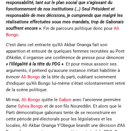
responsabilité, tant sur le plan social que s’agissant du
fonctionnement de nos institutions
(…) Seul Président et
responsable de mes décisions, je comprends que malgré les
réalisations effectuées sous mes mandats, trop de Gabonais
souffrent encore
».
Fin de parcours politique donc pour
Ali
Bongo
.
C’est dans cet entracte qu’Ali Akbar Onanga fait son
apparition et entouré de quelques femmes recrutées au Pont
d’Akébé, il organise une conférence de presse pour dénoncer
« l’illégalité à la tête du PDG »
. Et pour mieux asseoir ses
arguments, il prétend qu’aucune instance n’était habilitée à
évincer
Ali Bongo
de la tête du parti, oubliant sciemment
d’indiquer qu’Ali Bongo lui-même s’était volontairement retiré
de la scène politique.
Mi-mai,
Ali Bongo
quitte le
Gabon
avec l’ancienne première
dame
Sylvia Bongo
et de son fils Noureddin. Et alors que le
Parti démocratique gabonais tente de se reconstruire en
cette période pré-électorale pour les législatives et les
locales, Ali Akbar Onanga Y’Obegue brandit une décision d’Ali