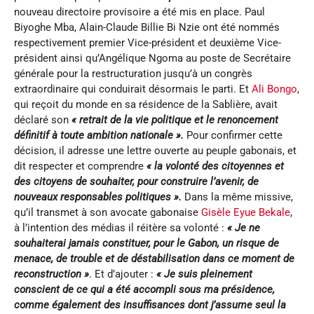
nouveau directoire provisoire a été mis en place. Paul
Biyoghe Mba, Alain-Claude Billie Bi Nzie ont été nommés
respectivement premier Vice-président et deuxième Vice-
président ainsi qu’Angélique Ngoma au poste de Secrétaire
générale pour la restructuration jusqu’à un congrès
extraordinaire qui conduirait désormais le parti. Et
Ali Bongo
,
qui reçoit du monde en sa résidence de la Sablière, avait
déclaré son
«
retrait de la vie politique et le renoncement
définitif à toute ambition nationale
».
Pour confirmer cette
décision, il adresse une lettre ouverte au peuple gabonais, et
dit respecter et comprendre
« la volonté des citoyennes et
des citoyens de souhaiter, pour construire l’avenir, de
nouveaux responsables politiques
».
Dans la même missive,
qu’il transmet à son avocate gabonaise
Gisèle Eyue Bekale
,
à l’intention des médias il réitère sa volonté :
«
Je ne
souhaiterai jamais constituer, pour le Gabon, un risque de
menace, de trouble et de déstabilisation dans ce moment de
reconstruction
»
. Et d’ajouter :
«
Je suis pleinement
conscient de ce qui a été accompli sous ma présidence,
comme également des insuffisances dont j’assume seul la