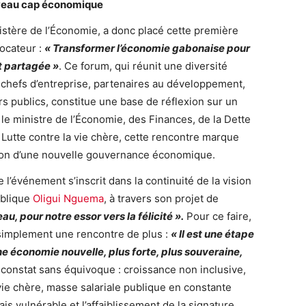
uveau cap économique
istère de l’Économie, a donc placé cette première
ocateur :
«
Transformer l’économie gabonaise pour
t partagée
»
. Ce forum, qui réunit une diversité
s, chefs d’entreprise, partenaires au développement,
rs publics, constitue une base de réflexion sur un
e ministre de l’Économie, des Finances, de la Dette
a Lutte contre la vie chère, cette rencontre marque
tion d’une nouvelle gouvernance économique.
 l’événement s’inscrit dans la continuité de la vision
ublique
Oligui Nguema
, à travers son projet de
au, pour notre essor vers la félicité
»
.
Pour ce faire,
 simplement une rencontre de plus :
«
Il est une étape
ne économie nouvelle, plus forte, plus souveraine,
n constat sans équivoque : croissance non inclusive,
a vie chère, masse salariale publique en constante
s vulnérable et l’affaiblissement de la signature