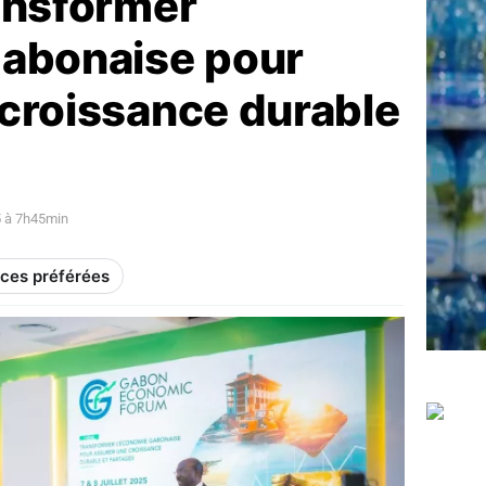
ansformer
gabonaise pour
 croissance durable
25 à 7h45min
rces préférées