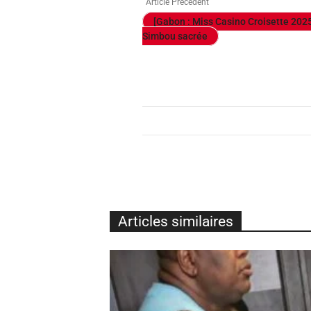
Article Précédent
[Gabon : Miss Casino Croisette 202
Simbou sacrée
Articles similaires