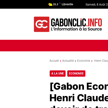
C
Libreville
25.3
Samedi, 8 Août 
ACCUEIL
ACTUALITÉ
POLI
Accueil
Actualité
Economie
Henri Clau
A LA UNE
ECONOMIE
[Gabon Eco
Henri Claud