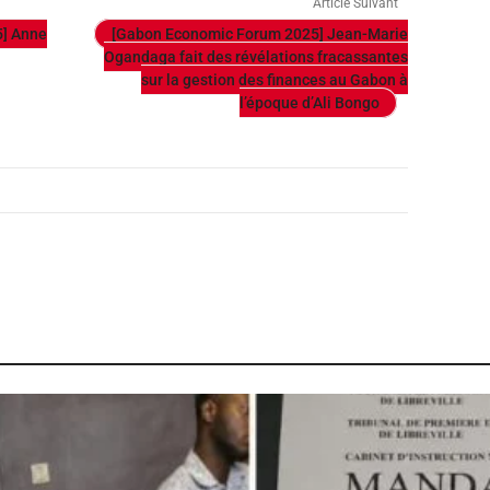
Article Suivant
5] Anne
[Gabon Economic Forum 2025] Jean-Marie
Ogandaga fait des révélations fracassantes
sur la gestion des finances au Gabon à
l’époque d’Ali Bongo