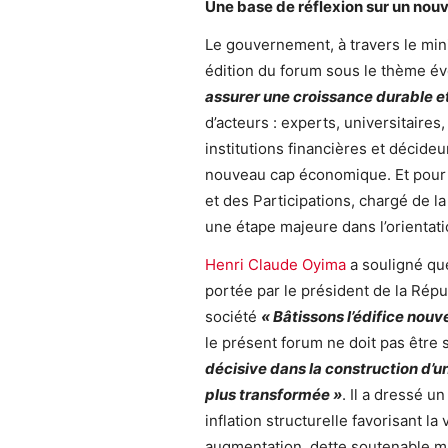
Une base de réflexion sur un no
Le gouvernement, à travers le min
édition du forum sous le thème év
assurer une croissance durable e
d’acteurs : experts, universitaire
institutions financières et décideu
nouveau cap économique. Et pour l
et des Participations, chargé de l
une étape majeure dans l’orienta
Henri Claude Oyima
a souligné que
portée par le président de la Rép
société
«
Bâtissons l’édifice nouve
le présent forum ne doit pas être
décisive dans la construction d’u
plus transformée »
. Il a dressé u
inflation structurelle favorisant l
augmentation, dette soutenable mai