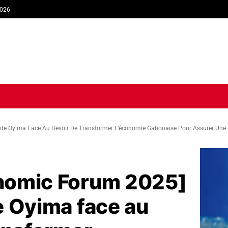
2026
TIQUE
ECONOMIE
SOCIÉTÉ
INTERVIEW
SPORT
TRIB
de Oyima Face Au Devoir De Transformer L’économie Gabonaise Pour Assurer Une C
nomic Forum 2025]
e Oyima face au