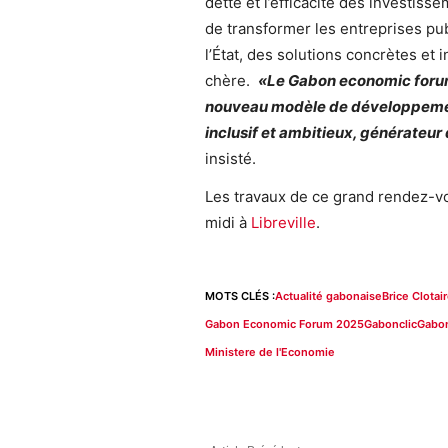
dette et l’efficacité des investiss
de transformer les entreprises pu
l’État, des solutions concrètes et 
chère.
«Le Gabon economic forum 
nouveau modèle de développement 
inclusif et ambitieux, générateu
insisté.
Les travaux de ce grand rendez-vo
midi à
Libreville
.
MOTS CLÉS :
Actualité gabonaise
Brice Clota
Gabon Economic Forum 2025
Gabonclic
Gabon
Ministere de l'Economie