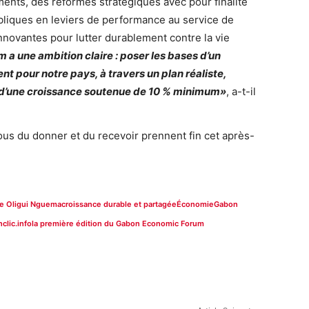
ements, des réformes stratégiques avec pour finalité
bliques en leviers de performance au service de
innovantes pour lutter durablement contre la vie
a une ambition claire : poser les bases d’un
pour notre pays, à travers un plan réaliste,
r d’une croissance soutenue de 10 % minimum»
, a-t-il
us du donner et du recevoir prennent fin cet après-
ire Oligui Nguema
croissance durable et partagée
Économie
Gabon
clic.info
la première édition du Gabon Economic Forum