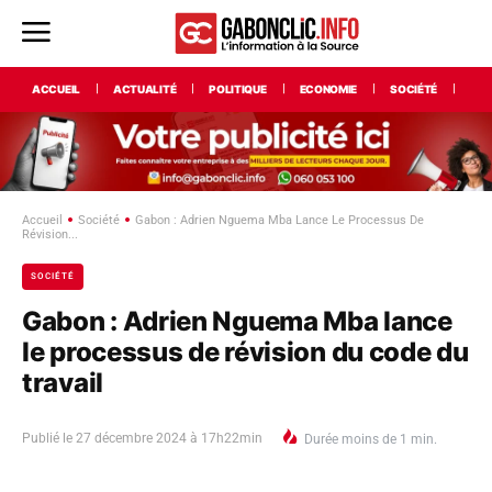
ACCUEIL
ACTUALITÉ
POLITIQUE
ECONOMIE
SOCIÉTÉ
INT
Accueil
Société
Gabon : Adrien Nguema Mba Lance Le Processus De
Révision...
SOCIÉTÉ
Gabon : Adrien Nguema Mba lance
le processus de révision du code du
travail
Publié le
27 décembre 2024 à 17h22min
Durée
moins de 1
min.