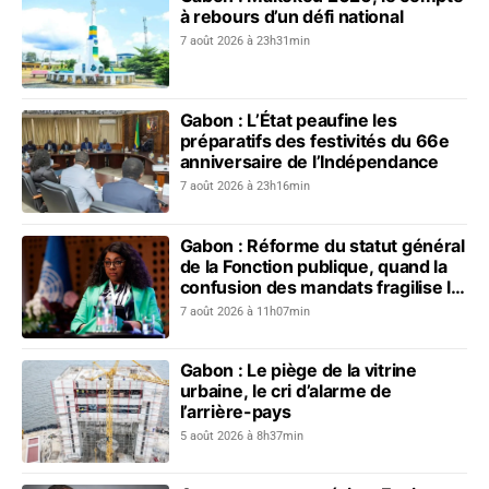
à rebours d’un défi national
7 août 2026 à 23h31min
Gabon : L’État peaufine les
préparatifs des festivités du 66e
anniversaire de l’Indépendance
7 août 2026 à 23h16min
Gabon : Réforme du statut général
de la Fonction publique, quand la
confusion des mandats fragilise le
dialogue social
7 août 2026 à 11h07min
Gabon : Le piège de la vitrine
urbaine, le cri d’alarme de
l’arrière-pays
5 août 2026 à 8h37min