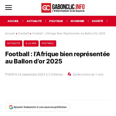
ACCUEIL
ACTUALITÉ
POLITIQUE
ECONOMIE
SOCIÉTÉ
INT
Accueil
Football
Football : L’Afrique Bien Représentée Au Ballon D’or 2025
ACTUALITÉ
A LA UNE
FOOTBALL
Football : l’Afrique bien représentée
au Ballon d’or 2025
Publié le
24 septembre 2025 à 21h06min
Durée
moins de 1
min.
Ajouter Gabonclic à vos sources préférées