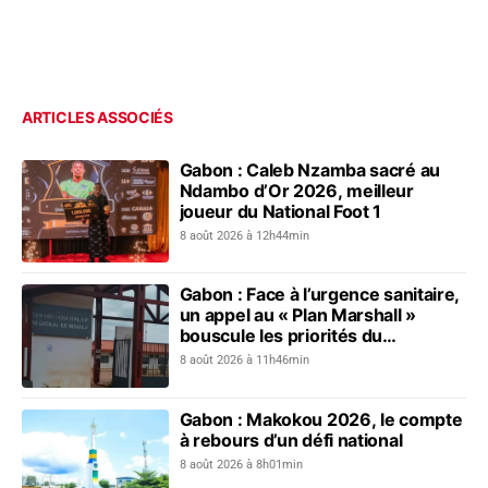
ARTICLES ASSOCIÉS
Gabon : Caleb Nzamba sacré au
Ndambo d’Or 2026, meilleur
joueur du National Foot 1
8 août 2026 à 12h44min
Gabon : Face à l’urgence sanitaire,
un appel au « Plan Marshall »
bouscule les priorités du
gouvernement
8 août 2026 à 11h46min
Gabon : Makokou 2026, le compte
à rebours d’un défi national
8 août 2026 à 8h01min