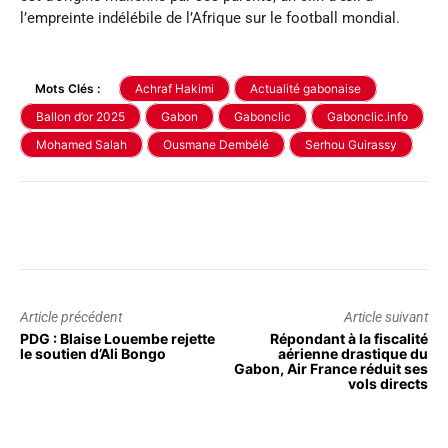
l’empreinte indélébile de l’Afrique sur le football mondial.
Mots Clés :
Achraf Hakimi
Actualité gabonaise
Ballon d’or 2025
Gabon
Gabonclic
Gabonclic.info
Mohamed Salah
Ousmane Dembélé
Serhou Guirassy
Article précédent
Article suivant
PDG : Blaise Louembe rejette
Répondant à la fiscalité
le soutien d’Ali Bongo
aérienne drastique du
Gabon, Air France réduit ses
vols directs