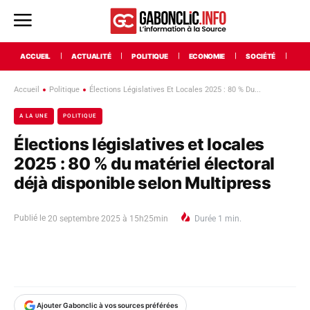
ACCUEIL
ACTUALITÉ
POLITIQUE
ECONOMIE
SOCIÉTÉ
INT
Accueil
Politique
Élections Législatives Et Locales 2025 : 80 % Du...
A LA UNE
POLITIQUE
Élections législatives et locales
2025 : 80 % du matériel électoral
déjà disponible selon Multipress
Publié le
20 septembre 2025 à 15h25min
Durée
1
min.
Ajouter Gabonclic à vos sources préférées