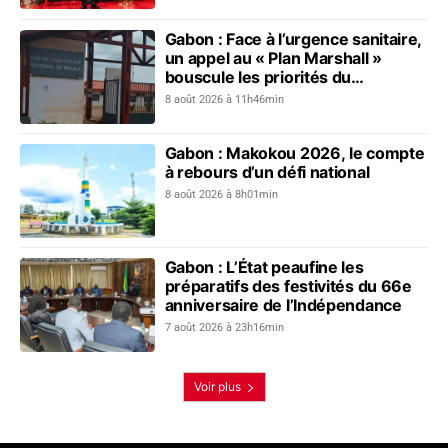
Gabon : Face à l’urgence sanitaire,
un appel au « Plan Marshall »
bouscule les priorités du
gouvernement
8 août 2026 à 11h46min
Gabon : Makokou 2026, le compte
à rebours d’un défi national
8 août 2026 à 8h01min
Gabon : L’État peaufine les
préparatifs des festivités du 66e
anniversaire de l’Indépendance
7 août 2026 à 23h16min
Voir plus