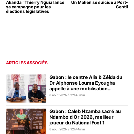
Akanda : Thierry Nguia lance
Un Malien se suicide à Port-
sa campagne pour les
Gentil
élections législatives
ARTICLES ASSOCIÉS
Gabon : le centre Alia & Zéida du
Dr Alphonse Louma Eyougha
appelle à une mobilisation
collective contre les addictions
8 août 2026 à 22h45min
Gabon : Caleb Nzamba sacré au
Ndambo d’Or 2026, meilleur
joueur du National Foot 1
8 août 2026 à 12h44min