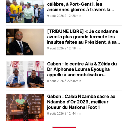
célèbre, à Port-Gentil, les
anciennes gloires à travers la
première édition du Tournoi des
9 août 2026 à 12h28min
vétérans du sport
[TRIBUNE LIBRE] « Je condamne
avec la plus grande fermeté les
insultes faites au Président, à sa
mère, à son épouse et au peuple
9 août 2026 à 12h18min
gabonais »
Gabon : le centre Alia & Zéida du
Dr Alphonse Louma Eyougha
appelle à une mobilisation
collective contre les addictions
8 août 2026 à 22h45min
Gabon : Caleb Nzamba sacré au
Ndambo d’Or 2026, meilleur
joueur du National Foot 1
8 août 2026 à 12h44min