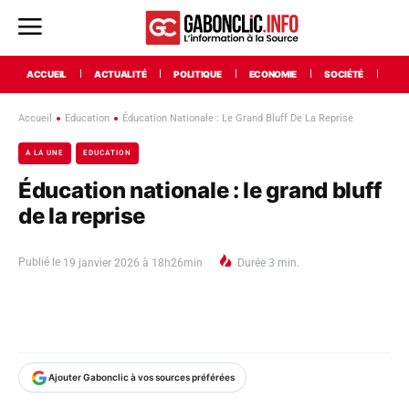
ACCUEIL
ACTUALITÉ
POLITIQUE
ECONOMIE
SOCIÉTÉ
INT
Accueil
Education
Éducation Nationale : Le Grand Bluff De La Reprise
A LA UNE
EDUCATION
Éducation nationale : le grand bluff
de la reprise
Publié le
19 janvier 2026 à 18h26min
Durée
3
min.
Ajouter Gabonclic à vos sources préférées