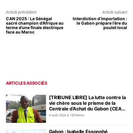
Article précédent
Article suivant
CAN 2025 : Le Sénégal
Interdiction d’importation :
sacré champion d’Afrique au
le Gabon prépare l’ère du
terme d’une finale électrique
poulet local
face au Maroc
ARTICLES ASSOCIÉS
[TRIBUNE LIBRE] La lutte contre la
vie chère sous le prisme de la
Centrale d’Achat du Gabon (CEAG)
: le constat du Réseau pour...
9 août 2026 à 12h34min
Gabon : Isabelle Essonghé