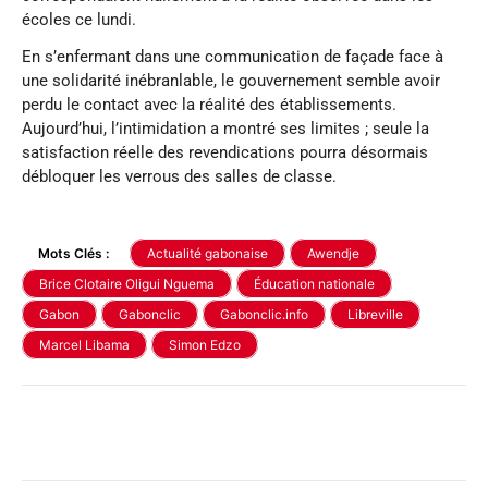
écoles ce lundi.
En s’enfermant dans une communication de façade face à
une solidarité inébranlable, le gouvernement semble avoir
perdu le contact avec la réalité des établissements.
Aujourd’hui, l’intimidation a montré ses limites ; seule la
satisfaction réelle des revendications pourra désormais
débloquer les verrous des salles de classe.
Mots Clés :
Actualité gabonaise
Awendje
Brice Clotaire Oligui Nguema
Éducation nationale
Gabon
Gabonclic
Gabonclic.info
Libreville
Marcel Libama
Simon Edzo