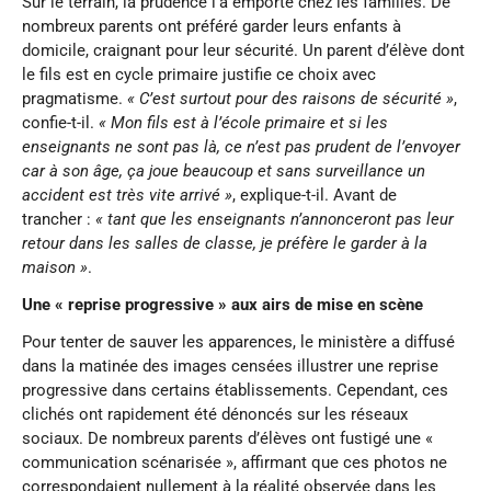
Sur le terrain, la prudence l’a emporté chez les familles. De
nombreux parents ont préféré garder leurs enfants à
domicile, craignant pour leur sécurité. Un parent d’élève dont
le fils est en cycle primaire justifie ce choix avec
pragmatisme.
« C’est surtout pour des raisons de sécurité »
,
confie-t-il.
« Mon fils est à l’école primaire et si les
enseignants ne sont pas là, ce n’est pas prudent de l’envoyer
car à son âge, ça joue beaucoup et sans surveillance un
accident est très vite arrivé »
, explique-t-il. Avant de
trancher :
« tant que les enseignants n’annonceront pas leur
retour dans les salles de classe, je préfère le garder à la
maison »
.
Une « reprise progressive » aux airs de mise en scène
Pour tenter de sauver les apparences, le ministère a diffusé
dans la matinée des images censées illustrer une reprise
progressive dans certains établissements. Cependant, ces
clichés ont rapidement été dénoncés sur les réseaux
sociaux. De nombreux parents d’élèves ont fustigé une «
communication scénarisée », affirmant que ces photos ne
correspondaient nullement à la réalité observée dans les