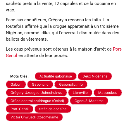
sachets prêts à la vente, 12 capsules et de la cocaïne en
vrac.
Face aux enquêteurs, Grégory a reconnu les faits. Il a
toutefois affirmé que la drogue appartenait à un troisième
Nigérian, nommé Idika, qui l’enverrait dissimulée dans des
ballots de vêtements.
Les deux prévenus sont détenus à la maison d’arrêt de
Port-
Gentil
en attente de leur procès.
Mots Clés :
Actualité gabonaise
Deux Nigérians
Gabon
Gabonclic
Gabonclic.info
Grégory Uzoegbu Uchechukwu
Libreville
Massoukou
Office central antidrogue (Oclad)
Ogooué-Maritime
Port-Gentil
trafic de cocaïne
Victor Onwuedi Ozeomelame