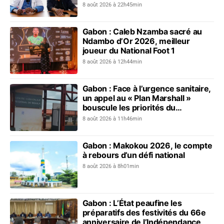
collective contre les addictions
8 août 2026 à 22h45min
Gabon : Caleb Nzamba sacré au
Ndambo d’Or 2026, meilleur
joueur du National Foot 1
8 août 2026 à 12h44min
Gabon : Face à l’urgence sanitaire,
un appel au « Plan Marshall »
bouscule les priorités du
gouvernement
8 août 2026 à 11h46min
Gabon : Makokou 2026, le compte
à rebours d’un défi national
8 août 2026 à 8h01min
Gabon : L’État peaufine les
préparatifs des festivités du 66e
anniversaire de l’Indépendance