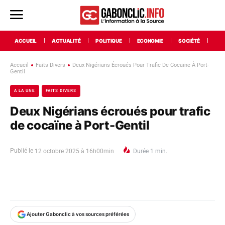
ACCUEIL
ACTUALITÉ
POLITIQUE
ECONOMIE
SOCIÉTÉ
INT
Accueil
Faits Divers
Deux Nigérians Écroués Pour Trafic De Cocaïne À Port-
Gentil
A LA UNE
FAITS DIVERS
Deux Nigérians écroués pour trafic
de cocaïne à Port-Gentil
Publié le
12 octobre 2025 à 16h00min
Durée
1
min.
Ajouter Gabonclic à vos sources préférées