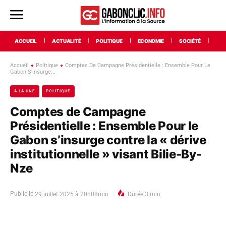
ACCUEIL
ACTUALITÉ
POLITIQUE
ECONOMIE
SOCIÉTÉ
INT
Accueil
Politique
Comptes De Campagne Présidentielle : Ensemble Pour Le
Gabon S’insurge...
A LA UNE
POLITIQUE
Comptes de Campagne
Présidentielle : Ensemble Pour le
Gabon s’insurge contre la « dérive
institutionnelle » visant Bilie-By-
Nze
Publié le
29 juillet 2025 à 20h08min
Durée
3
min.