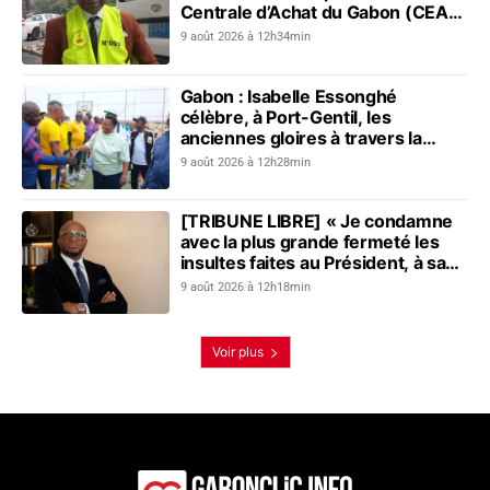
Centrale d’Achat du Gabon (CEAG)
: le constat du Réseau pour...
9 août 2026 à 12h34min
Gabon : Isabelle Essonghé
célèbre, à Port-Gentil, les
anciennes gloires à travers la
première édition du Tournoi des
9 août 2026 à 12h28min
vétérans du sport
[TRIBUNE LIBRE] « Je condamne
avec la plus grande fermeté les
insultes faites au Président, à sa
mère, à son épouse et au peuple
9 août 2026 à 12h18min
gabonais »
Voir plus