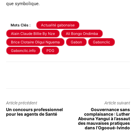
que symbolique.
Mots Clés :
Actualité gabonaise
Alain Claude Billie By Nze
Ali Bongo Ondimba
Brice Clotaire Oligui Nguema
Gabon
Gabonclic
Gabonclic.info
PDG
Article précédent
Article suivant
Un concours professionnel
Gouvernance sans
pour les agents de Santé
complaisance : Luther
Abouna Yangui à l’assaut
des mauvaises pratiques
dans l’Ogooué-Ivindo