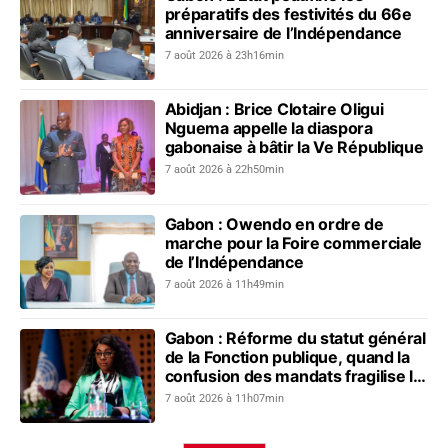
préparatifs des festivités du 66e
anniversaire de l’Indépendance
7 août 2026 à 23h16min
Abidjan : Brice Clotaire Oligui
Nguema appelle la diaspora
gabonaise à bâtir la Ve République
7 août 2026 à 22h50min
Gabon : Owendo en ordre de
marche pour la Foire commerciale
de l’Indépendance
7 août 2026 à 11h49min
Gabon : Réforme du statut général
de la Fonction publique, quand la
confusion des mandats fragilise le
dialogue social
7 août 2026 à 11h07min