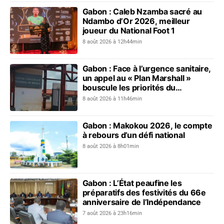
Gabon : Caleb Nzamba sacré au
Ndambo d’Or 2026, meilleur
joueur du National Foot 1
8 août 2026 à 12h44min
Gabon : Face à l’urgence sanitaire,
un appel au « Plan Marshall »
bouscule les priorités du
gouvernement
8 août 2026 à 11h46min
Gabon : Makokou 2026, le compte
à rebours d’un défi national
8 août 2026 à 8h01min
Gabon : L’État peaufine les
préparatifs des festivités du 66e
anniversaire de l’Indépendance
7 août 2026 à 23h16min