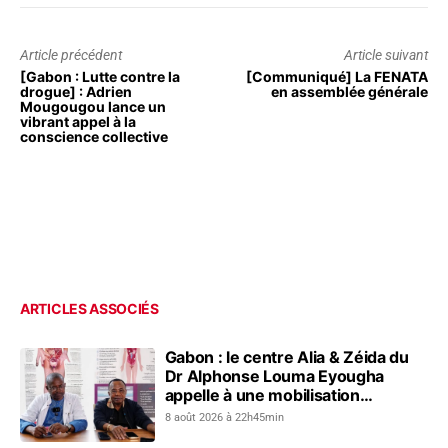
Article précédent
Article suivant
[Gabon : Lutte contre la
[Communiqué] La FENATA
drogue] : Adrien
en assemblée générale
Mougougou lance un
vibrant appel à la
conscience collective
ARTICLES ASSOCIÉS
Gabon : le centre Alia & Zéida du
Dr Alphonse Louma Eyougha
appelle à une mobilisation
collective contre les addictions
8 août 2026 à 22h45min