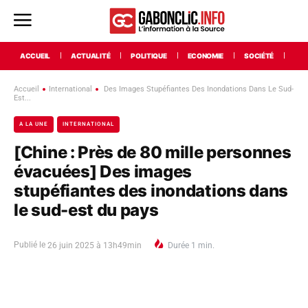
ACCUEIL
ACTUALITÉ
POLITIQUE
ECONOMIE
SOCIÉTÉ
INT
Accueil
International
Des Images Stupéfiantes Des Inondations Dans Le Sud-
Est...
A LA UNE
INTERNATIONAL
[Chine : Près de 80 mille personnes
évacuées] Des images
stupéfiantes des inondations dans
le sud-est du pays
Publié le
26 juin 2025 à 13h49min
Durée
1
min.