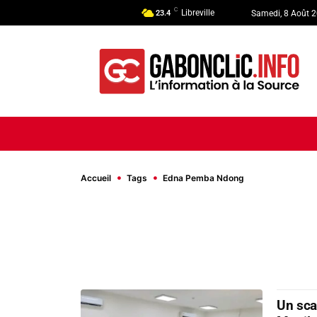
C
Libreville
23.4
Samedi, 8 Août 
ACCUEIL
ACTUALITÉ
POLI
Accueil
Tags
Edna Pemba Ndong
Un sca