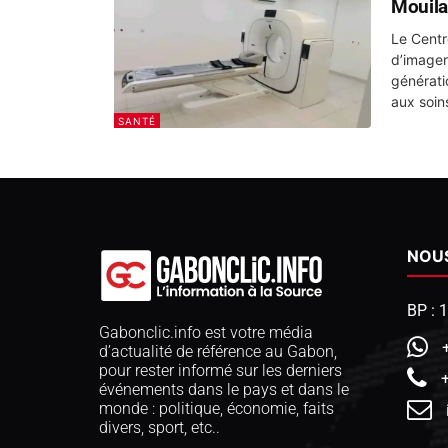
Mouila
Le Centr
d’imager
générati
aux soins
SANTÉ
NOU
BP : 
Gabonclic.info est votre média
d’actualité de référence au Gabon,
pour rester informé sur les derniers
événements dans le pays et dans le
monde : politique, économie, faits
divers, sport, etc..