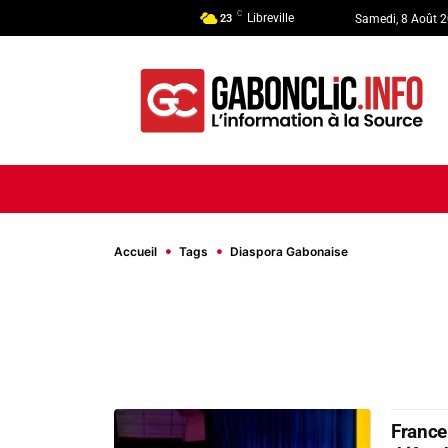
C
Libreville
23
Samedi, 8 Août 
ACCUEIL
ACTUALITÉ
POLI
Accueil
Tags
Diaspora Gabonaise
France