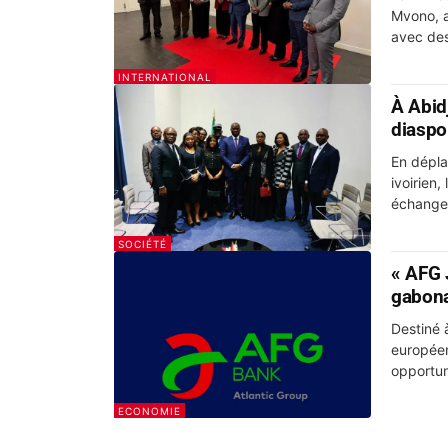
Mvono, a
avec des
INTERNATIONAL
À Abid
diaspo
En dépla
ivoirien,
échange 
SOCIÉTÉ
« AFG 
gabona
Destiné 
européen
opportun
ECONOMIE