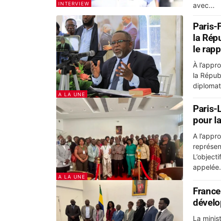
INTERVIEW
avec...
Paris-F
la Rép
le rap
À l’appr
la Répub
diplomat
A LA UNE
Paris-L
pour la
A l’appro
représen
L’object
appelée.
A LA UNE
France
dévelo
La minist