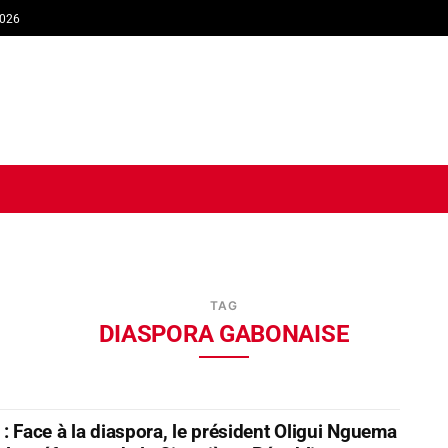
2026
TIQUE
ECONOMIE
SOCIÉTÉ
INTERVIEW
SPORT
TRIB
TAG
DIASPORA GABONAISE
 : Face à la diaspora, le président Oligui Nguema