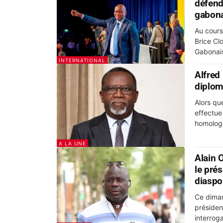
défend
gabon
Au cours
Brice Clo
Gabonais
INTERNATIONAL
Alfred
diplom
Alors qu
effectue 
homologu
A LA UNE
Alain 
le prés
diaspo
Ce diman
présiden
interrog