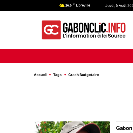
C
Libreville
26.6
Jeudi, 6 Août 20
ACCUEIL
ACTUALITÉ
POLI
Accueil
Tags
Crash Budgetaire
Gabon 