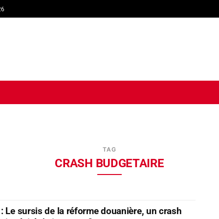
26
TIQUE
ECONOMIE
SOCIÉTÉ
INTERVIEW
SPORT
TRIB
TAG
CRASH BUDGETAIRE
: Le sursis de la réforme douanière, un crash