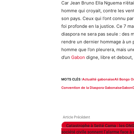
Car Jean Bruno Ella Nguema n’était
homme qui croyait, contre les vent
son pays. Ceux qui l’ont connu par
foi profonde en la justice. Ce 7 ma
diaspora ne sera pas seule : des m
rendre un dernier hommage à un p
homme que l’on pleurera, mais une
d’un
Gabon
digne, libre et debout,
MOTS CLÉS :
Actualité gabonaise
Ali Bongo 
Convention de la Diaspora Gabonaise
Gabon
G
Article Précédent
Catastrophe à Setté Cama : les ONG
société civile sonnent l’alarme face à