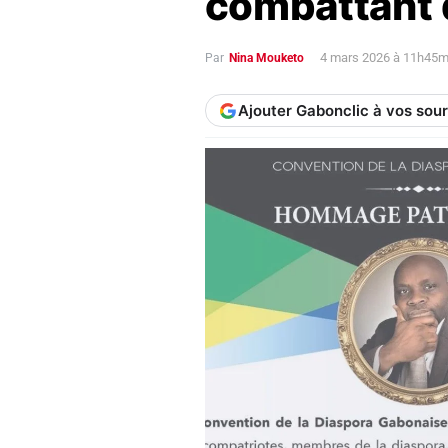
combattant 
4 mars 2026 à 11h45m
Par
Nina Mouketo
Ajouter Gabonclic à vos sou