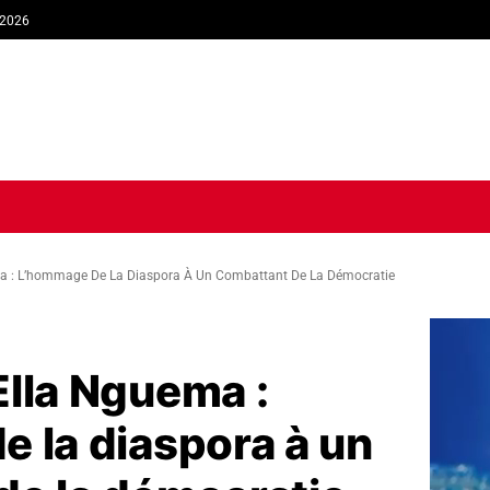
 2026
TIQUE
ECONOMIE
SOCIÉTÉ
INTERVIEW
SPORT
TRIB
a : L’hommage De La Diaspora À Un Combattant De La Démocratie
Ella Nguema :
 la diaspora à un