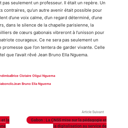
 pas seulement un professeur. Il était un repère. Un
s contraires, qu’un autre avenir était possible pour
lent d’une voix calme, d’un regard déterminé, d’une
rs, dans le silence de la chapelle parisienne, la
illiers de cœurs gabonais vibreront à l’unisson pour
atriote courageux. Ce ne sera pas seulement un
 promesse que l’on tentera de garder vivante. Celle
 tel que l’avait rêvé Jean Bruno Ella Nguema.
Ondimba
Brice Clotaire Oligui Nguema
abonclic
Jean Bruno Ella Nguema
Article Suivant
 et la
Gabon : La CNSS mise sur la pédagogie et
 une
la digitalisation au service de