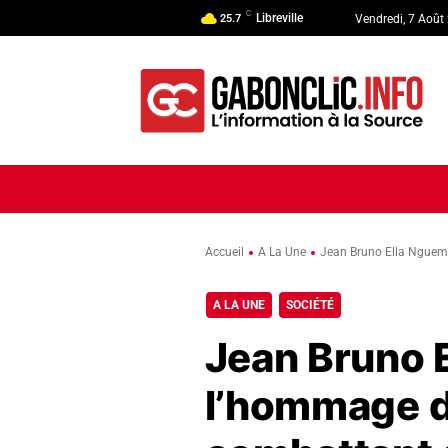
C
Libreville
25.7
Vendredi, 7 Août
ACCUEIL
ACTUALITÉ
POLI
Accueil
A La Une
Jean Bruno Ella Nguem
A LA UNE
SOCIÉTÉ
Jean Bruno 
l’hommage de