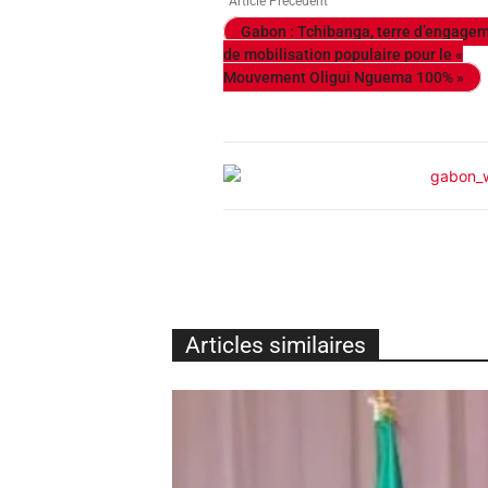
Article Précédent
Gabon : Tchibanga, terre d’engagem
de mobilisation populaire pour le «
Mouvement Oligui Nguema 100% »
Articles similaires