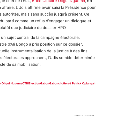
 le chef de l’État,
Brice Clotaire Oligui Nguema
, n’a
 affaire. L’Udis affirme avoir saisi la Présidence pour
s autorités, mais sans succès jusqu’à présent. Ce
s du parti comme un refus d’engager un dialogue et
plutôt que judiciaire du dossier HPO.
r un sujet central de la campagne électorale.
re d’Ali Bongo a pris position sur ce dossier,
elle instrumentalisation de la justice à des fins
es électorales approchent, l’Udis semble déterminée
 clé de sa mobilisation.
re Oligui Nguema
CTRI
Election
Gabon
Gabonclic
Hervé Patrick Opiangah