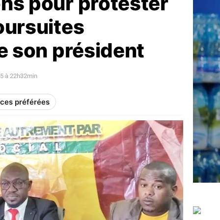
ns pour protester
oursuites
de son président
5 à 22h32min
rces préférées