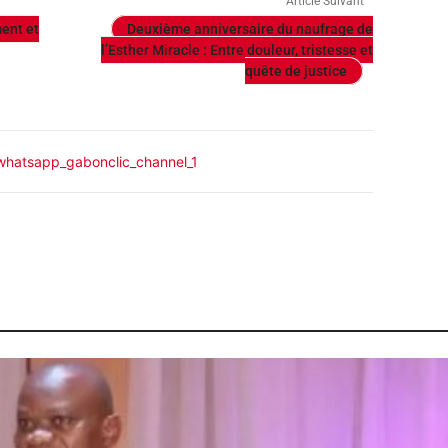
Article Suivant
ent et
Deuxième anniversaire du naufrage de
l’Esther Miracle : Entre douleur, tristesse et
quête de justice