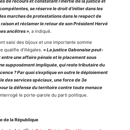
s de recours et constatant l’inertie de la justice et
compétentes, se réserve le droit d’initier dans les
t des marches de protestations dans le respect de
e raison et réclamer le retour de son Président Hervé
ses ancêtres »
, a indiqué.
e ont saisi des bijoux et une importante somme
 qualifie d’illégales.
« La justice Gabonaise peut-
nt entre une affaire pénale et le placement sous
nne supposément impliquée, qui reste tributaire du
cence ? Par quoi s’explique en outre le déploiement
le des services spéciaux, une force de 3e
pour la défense du territoire contre toute menace
 interrogé le porte-parole du parti politique.
e de la République