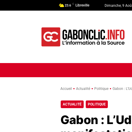
C
Libreville
23.6
Dimanche, 9 Aoû
ACCUEIL
ACTUALITÉ
POLI
Accueil
Actualité
Politique
Gabon : L’U
ACTUALITÉ
POLITIQUE
Gabon : L’U