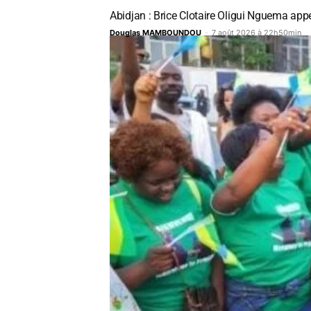
Abidjan : Brice Clotaire Oligui Nguema appe
Douglas MAMBOUNDOU
-
7 août 2026 à 22h50min