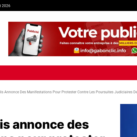
t 2026
TIQUE
ECONOMIE
SOCIÉTÉ
INTERVIEW
SPORT
TRIB
dis Annonce Des Manifestations Pour Protester Contre Les Poursuites Judiciaires D
dis annonce des