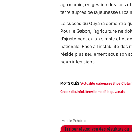
agronomie, en gestion des sols et 
terre auprès de la jeunesse urbain
Le succès du Guyana démontre qu’u
Pour le Gabon, l’agriculture ne do
d’ajustement ou un simple effet d
nationale. Face à l’instabilité de
réside plus seulement sous son sol
nourrir les siens.
MOTS CLÉS :
Actualité gabonaise
Brice Clota
Gabonclic.info
Libreville
modèle guyanais
Article Précédent
[Tribune] Analyse des résultats du 1