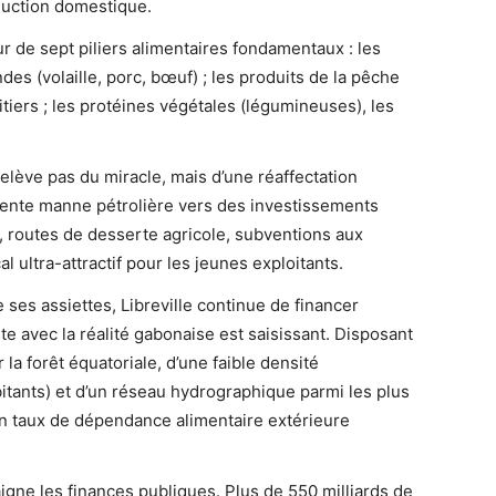
duction domestique.
r de sept piliers alimentaires fondamentaux : les
andes (volaille, porc, bœuf) ; les produits de la pêche
aitiers ; les protéines végétales (légumineuses), les
lève pas du miracle, mais d’une réaffectation
cente manne pétrolière vers des investissements
, routes de desserte agricole, subventions aux
cal ultra-attractif pour les jeunes exploitants.
es assiettes, Libreville continue de financer
ste avec la réalité gabonaise est saisissant. Disposant
 la forêt équatoriale, d’une faible densité
itants) et d’un réseau hydrographique parmi les plus
 un taux de dépendance alimentaire extérieure
gne les finances publiques. Plus de 550 milliards de