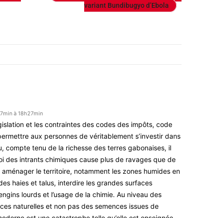
variant Bundibugyo d’Ebola
27min à 18h27min
législation et les contraintes des codes des impôts, code
 permettre aux personnes de véritablement s’investir dans
eu, compte tenu de la richesse des terres gabonaises, il
oi des intrants chimiques cause plus de ravages que de
ait aménager le territoire, notamment les zones humides en
es haies et talus, interdire les grandes surfaces
engins lourds et l’usage de la chimie. Au niveau des
nces naturelles et non pas des semences issues de
moderne est une catastrophe telle qu’elle est enseignée