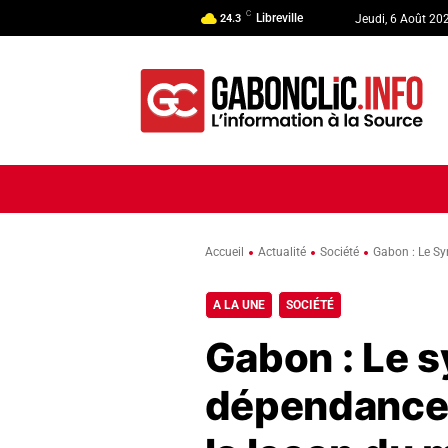
C
Libreville
24.3
Jeudi, 6 Août 20
ACCUEIL
ACTUALITÉ
POLI
Accueil
Actualité
Société
Gabon : Le S
A LA UNE
SOCIÉTÉ
Gabon : Le 
dépendance 