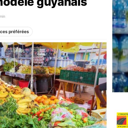
 modèle guyanais
min
rces préférées