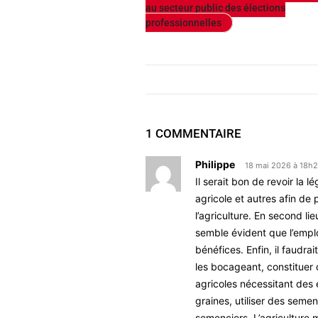
au secteur public des élections
professionnelles
1 COMMENTAIRE
Philippe
18 mai 2026 à 18h
Il serait bon de revoir la 
agricole et autres afin de
l’agriculture. En second li
semble évident que l’empl
bénéfices. Enfin, il faudr
les bocageant, constituer d
agricoles nécessitant des 
graines, utiliser des seme
semenciers. L’agriculture 