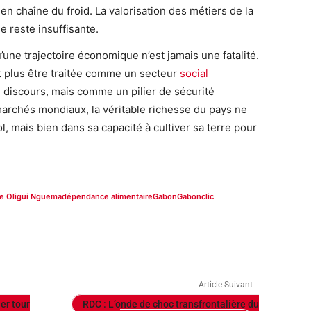
en chaîne du froid. La valorisation des métiers de la
e reste insuffisante.
ne trajectoire économique n’est jamais une fatalité.
it plus être traitée comme un secteur
social
e discours, mais comme un pilier de sécurité
s marchés mondiaux, la véritable richesse du pays ne
, mais bien dans sa capacité à cultiver sa terre pour
ire Oligui Nguema
dépendance alimentaire
Gabon
Gabonclic
Article Suivant
er tour
RDC : L’onde de choc transfrontalière du