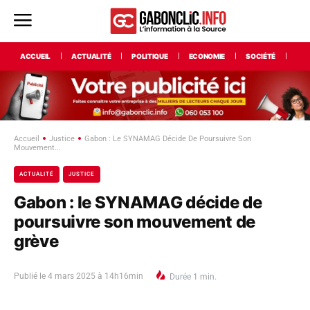
ACCUEIL
ACTUALITÉ
POLITIQUE
ECONOMIE
SOCIÉTÉ
INT
Accueil
Justice
Gabon : Le SYNAMAG Décide De Poursuivre Son
Mouvement...
ACTUALITÉ
JUSTICE
Gabon : le SYNAMAG décide de
poursuivre son mouvement de
grève
Publié le
4 mars 2025 à 14h16min
Durée
1
min.