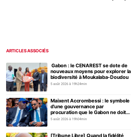
ARTICLES ASSOCIÉS
Gabon : le CENAREST se dote de
nouveaux moyens pour explorer la
biodiversité à Moukalaba-Doudou
5 août 2026 à 19h24min
Maixent Accrombessi : le symbole
d’une gouvernance par
procuration que le Gabon ne doit
plus revivre
5 août 2026 à 19h04min
[Tribune Libre] Quand la fidélité