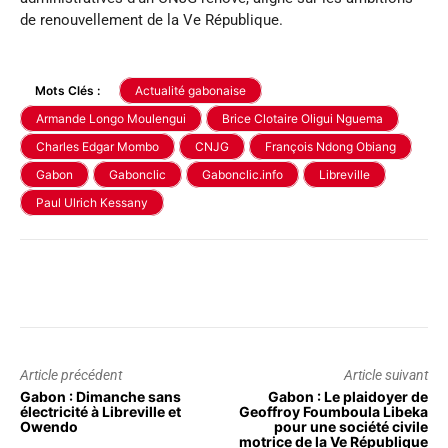
de renouvellement de la Ve République.
Mots Clés :
Actualité gabonaise
Armande Longo Moulengui
Brice Clotaire Oligui Nguema
Charles Edgar Mombo
CNJG
François Ndong Obiang
Gabon
Gabonclic
Gabonclic.info
Libreville
Paul Ulrich Kessany
Article précédent
Article suivant
Gabon : Dimanche sans
Gabon : Le plaidoyer de
électricité à Libreville et
Geoffroy Foumboula Libeka
Owendo
pour une société civile
motrice de la Ve République