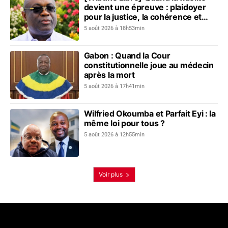
devient une épreuve : plaidoyer
pour la justice, la cohérence et
l’unité nationale
5 août 2026 à 18h53min
Gabon : Quand la Cour
constitutionnelle joue au médecin
après la mort
5 août 2026 à 17h41min
Wilfried Okoumba et Parfait Eyi : la
même loi pour tous ?
5 août 2026 à 12h55min
Voir plus