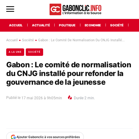
ACCUEIL
ACTUALITÉ
POLITIQUE
ECONOMIE
SOCIÉTÉ
INT
Accueil
Société
Gabon : Le Comité De Normalisation Du CNJG Installé...
A LA UNE
SOCIÉTÉ
Gabon : Le comité de normalisation
du CNJG installé pour refonder la
gouvernance de la jeunesse
Publié le
17 mai 2026 à 9h05min
Durée
2
min.
Ajouter Gabonclic à vos sources préférées