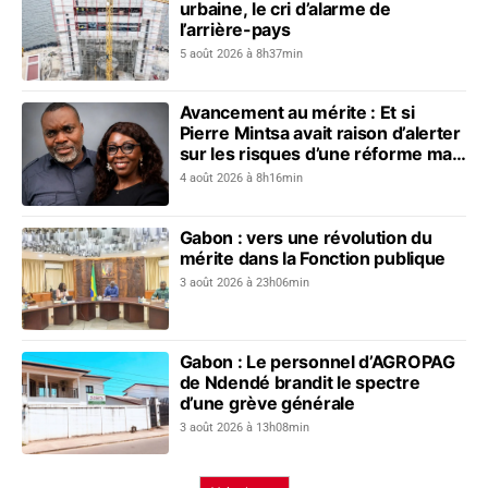
urbaine, le cri d’alarme de
l’arrière-pays
5 août 2026 à 8h37min
Avancement au mérite : Et si
Pierre Mintsa avait raison d’alerter
sur les risques d’une réforme mal
préparée ?
4 août 2026 à 8h16min
Gabon : vers une révolution du
mérite dans la Fonction publique
3 août 2026 à 23h06min
Gabon : Le personnel d’AGROPAG
de Ndendé brandit le spectre
d’une grève générale
3 août 2026 à 13h08min