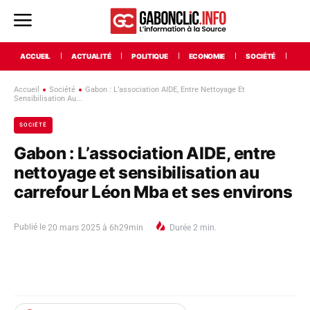
ACCUEIL
ACTUALITÉ
POLITIQUE
ECONOMIE
SOCIÉTÉ
INT
Accueil
Société
Gabon : L’association AIDE, Entre Nettoyage Et
Sensibilisation Au...
SOCIÉTÉ
Gabon : L’association AIDE, entre
nettoyage et sensibilisation au
carrefour Léon Mba et ses environs
Publié le
20 mars 2025 à 6h29min
Durée
2
min.