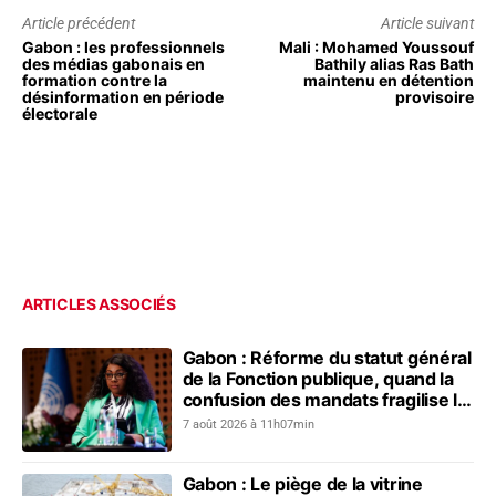
Article précédent
Article suivant
Gabon : les professionnels
Mali : Mohamed Youssouf
des médias gabonais en
Bathily alias Ras Bath
formation contre la
maintenu en détention
désinformation en période
provisoire
électorale
ARTICLES ASSOCIÉS
Gabon : Réforme du statut général
de la Fonction publique, quand la
confusion des mandats fragilise le
dialogue social
7 août 2026 à 11h07min
Gabon : Le piège de la vitrine