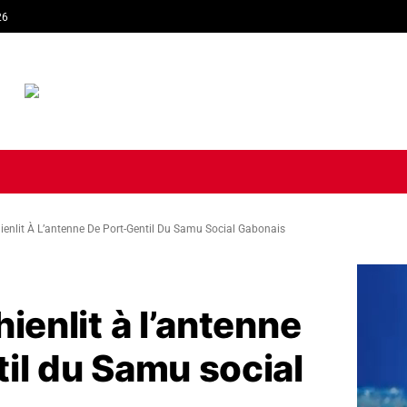
26
TIQUE
ECONOMIE
SOCIÉTÉ
INTERVIEW
SPORT
TRIB
ienlit À L’antenne De Port-Gentil Du Samu Social Gabonais
ienlit à l’antenne
il du Samu social