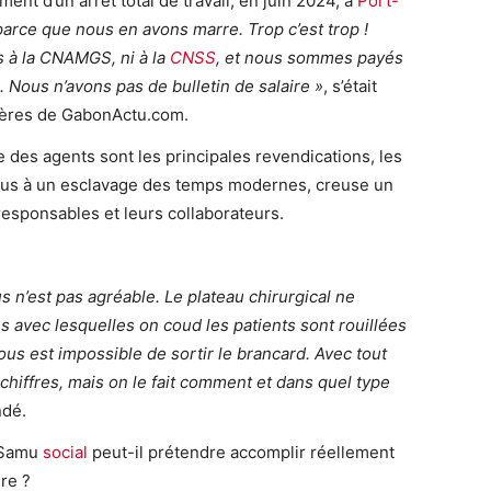
ment d’un arrêt total de travail, en juin 2024, à
Port-
 parce que nous en avons marre. Trop c’est trop !
s à la CNAMG
S, ni
à la
CNSS
,
et nous sommes payés
 Nous n’avons pas de bulletin de salaire »
, s’était
frères de GabonActu.com.
vie des agents sont les principales revendications, les
plus à un esclavage des temps modernes, creuse un
responsables et leurs collaborateurs.
us n’est pas agréable. Le plateau chirurgical ne
 avec lesquelles on coud les patients sont rouillées
 nous est impossible de sortir le brancard. Avec tout
hiffres, mais on le fait comment et dans quel type
ndé.
 Samu
social
peut-il prétendre accomplir réellement
re ?