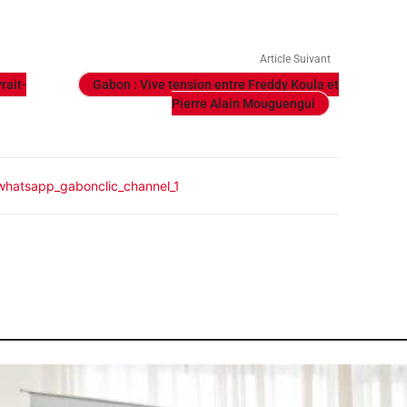
Article Suivant
rait-
Gabon : Vive tension entre Freddy Koula et
Pierre Alain Mouguengui