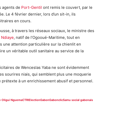
s agents de
Port-Gentil
ont remis le couvert, par le
 Le 4 février dernier, lors d’un sit-in, ils
traires en cours.
ousse, à travers les réseaux sociaux, le ministre des
 Ndiaye
, natif de l’Ogooué-Maritime, tout en
s une attention particulière sur la chienlit en
re un véritable outil sanitaire au service de la
licitaires de Wenceslas Yaba ne sont évidemment
s sourires niais, qui semblent plus une moquerie
de prétexte à un enrichissement abusif et personnel.
re Oligui Nguema
CTRI
Election
Gabon
Gabonclic
Samu social gabonais