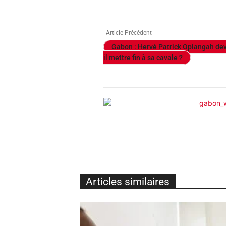
Article Précédent
Gabon : Hervé Patrick Opiangah dev
il mettre fin à sa cavale ?
Articles similaires