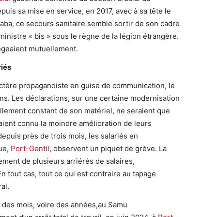
puis sa mise en service, en 2017, avec à sa tête le
ba, ce secours sanitaire semble sortir de son cadre
e ministre « bis » sous le règne de la légion étrangère.
égeaient mutuellement.
riés
actère propagandiste en guise de communication, le
ns. Les déclarations, sur une certaine modernisation
ellement constant de son matériel, ne seraient que
aient connu la moindre amélioration de leurs
 depuis près de trois mois, les salariés en
ue,
Port-Gentil
, observent un piquet de grève. La
ement de plusieurs arriérés de salaires,
En tout cas, tout ce qui est contraire au tapage
al.
s des mois, voire des années,au Samu