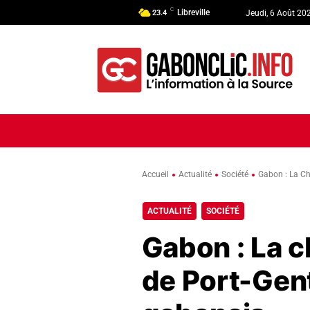
C
Libreville
23.4
Jeudi, 6 Août 20
ACCUEIL
ACTUALITÉ
POLI
Accueil
Actualité
Société
Gabon : La Ch
ACTUALITÉ
SOCIÉTÉ
Gabon : La ch
de Port-Gent