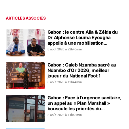
ARTICLES ASSOCIÉS
Gabon : le centre Alia & Zéida du
Dr Alphonse Louma Eyougha
appelle à une mobilisation
collective contre les addictions
8 août 2026 à 22h45min
Gabon : Caleb Nzamba sacré au
Ndambo d’Or 2026, meilleur
joueur du National Foot 1
8 août 2026 à 12h44min
Gabon : Face à l’urgence sanitaire,
un appel au « Plan Marshall »
bouscule les priorités du
gouvernement
8 août 2026 à 11h46min