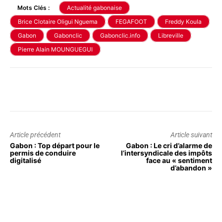
Mots Clés :
Actualité gabonaise
Brice Clotaire Oligui Nguema
FEGAFOOT
Freddy Koula
Gabon
Gabonclic
Gabonclic.info
Libreville
Pierre Alain MOUNGUEGUI
Article précédent
Article suivant
Gabon : Top départ pour le
Gabon : Le cri d’alarme de
permis de conduire
l’intersyndicale des impôts
digitalisé
face au « sentiment
d’abandon »