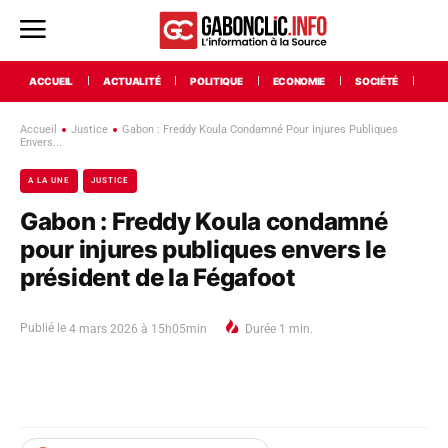
ACCUEIL
ACTUALITÉ
POLITIQUE
ECONOMIE
SOCIÉTÉ
INT
Accueil
Justice
Gabon : Freddy Koula Condamné Pour Injures Publiques
Envers...
A LA UNE
JUSTICE
Gabon : Freddy Koula condamné
pour injures publiques envers le
président de la Fégafoot
Publié le
4 mars 2026 à 15h05min
Durée
1
min.