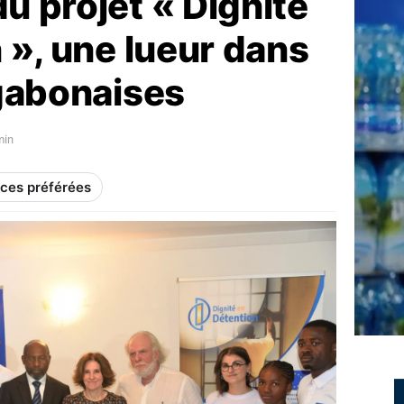
 projet « Dignité
 », une lueur dans
 gabonaises
min
rces préférées