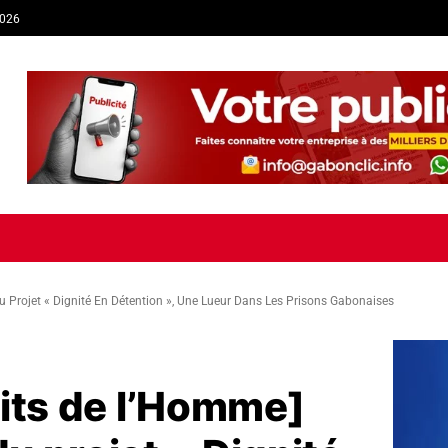
2026
TIQUE
ECONOMIE
SOCIÉTÉ
INTERVIEW
SPORT
TRIB
Projet « Dignité En Détention », Une Lueur Dans Les Prisons Gabonaises
oits de l’Homme]