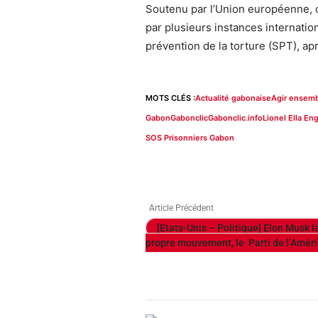
Soutenu par l’Union européenne, 
par plusieurs instances internatio
prévention de la torture (SPT), ap
MOTS CLÉS :
Actualité gabonaise
Agir ensemb
Gabon
Gabonclic
Gabonclic.info
Lionel Ella En
SOS Prisonniers Gabon
Article Précédent
[Etats-Unis – Politique] Elon Musk 
propre mouvement, le Parti de l’Amér