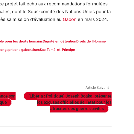
ce projet fait écho aux recommandations formulées
nales, dont le Sous-comité des Nations Unies pour la
rès sa mission d’évaluation au
Gabon
en mars 2024.
le pour les droits humains
Dignité en détention
Droits de l’Homme
gonga
prisons gabonaises
Sao Tomé-et-Principe
Article Suivant
lance son
[Libéria : Politique] Joseph Boakai présente
ique
les excuses officielles de l’État pour les
atrocités des guerres civiles