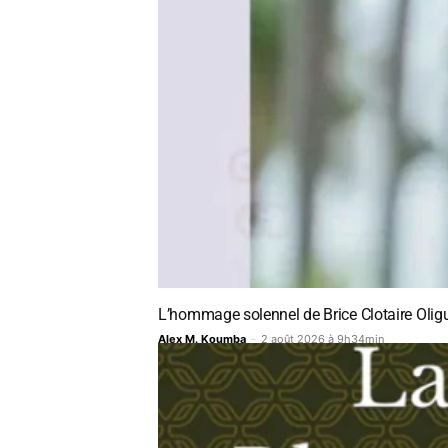
L’hommage solennel de Brice Clotaire Oli
Alex M. Koumba
-
2 août 2026 à 9h34min