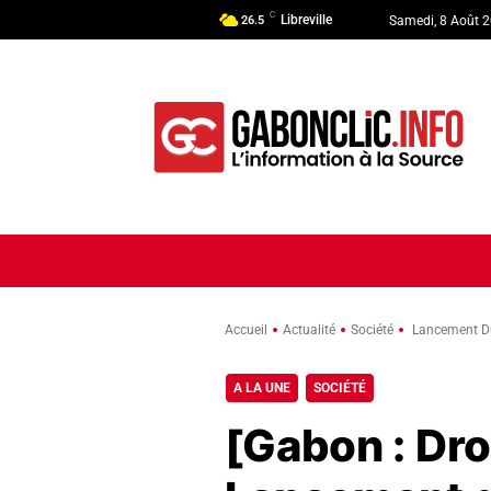
C
Libreville
26.5
Samedi, 8 Août 
ACCUEIL
ACTUALITÉ
POLI
Accueil
Actualité
Société
Lancement Du 
A LA UNE
SOCIÉTÉ
[Gabon : Dr