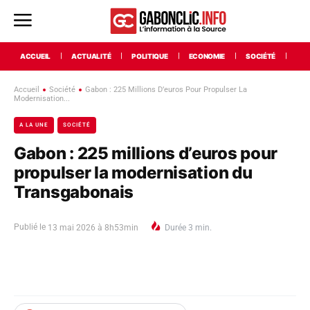
ACCUEIL
ACTUALITÉ
POLITIQUE
ECONOMIE
SOCIÉTÉ
INT
Accueil
Société
Gabon : 225 Millions D’euros Pour Propulser La
Modernisation...
A LA UNE
SOCIÉTÉ
Gabon : 225 millions d’euros pour
propulser la modernisation du
Transgabonais
Publié le
13 mai 2026 à 8h53min
Durée
3
min.