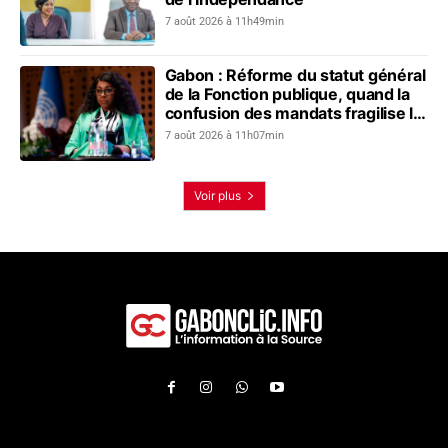
7 août 2026 à 11h49min
Gabon : Réforme du statut général
de la Fonction publique, quand la
confusion des mandats fragilise le
dialogue social
7 août 2026 à 11h07min
Voir plus