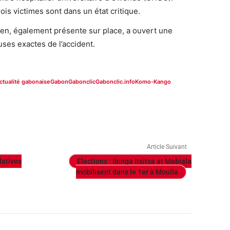
ois victimes sont dans un état critique.
en, également présente sur place, a ouvert une
ses exactes de l’accident.
ctualité gabonaise
Gabon
Gabonclic
Gabonclic.info
Komo-Kango
Article Suivant
latives
Elections : Ibinga Itsitsa et Mabiala
mobilisent dans le 1er à Mouila