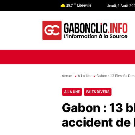
C
Libreville
25.7
Jeudi, 6 Août 20
ACCUEIL
ACTUALITÉ
POLI
Accueil
A La Une
Gabon : 13 Blessés Dan
A LA UNE
FAITS DIVERS
Gabon : 13 b
accident de 