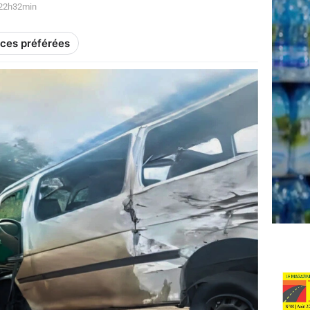
 22h32min
rces préférées