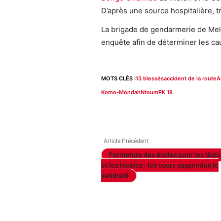
D’après une source hospitalière, tr
La brigade de gendarmerie de Mel
enquête afin de déterminer les cau
MOTS CLÉS :
13 blessés
accident de la route
A
Komo-Mondah
Ntoum
PK 18
Article Précédent
Fermeture des écoles pour les légis
et les locales : les cours suspendus le
vendredi