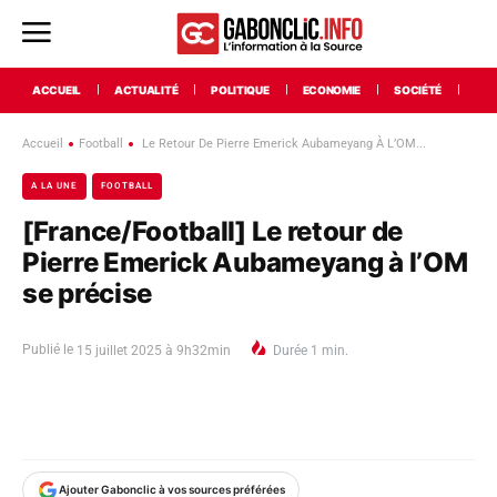
ACCUEIL
ACTUALITÉ
POLITIQUE
ECONOMIE
SOCIÉTÉ
INT
Accueil
Football
Le Retour De Pierre Emerick Aubameyang À L’OM...
A LA UNE
FOOTBALL
[France/Football] Le retour de
Pierre Emerick Aubameyang à l’OM
se précise
Publié le
15 juillet 2025 à 9h32min
Durée
1
min.
Ajouter Gabonclic à vos sources préférées