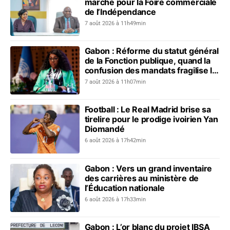
marche pour la Foire commerciale
de l’Indépendance
7 août 2026 à 11h49min
Gabon : Réforme du statut général
de la Fonction publique, quand la
confusion des mandats fragilise le
dialogue social
7 août 2026 à 11h07min
Football : Le Real Madrid brise sa
tirelire pour le prodige ivoirien Yan
Diomandé
6 août 2026 à 17h42min
Gabon : Vers un grand inventaire
des carrières au ministère de
l’Éducation nationale
6 août 2026 à 17h33min
Gabon : L’or blanc du projet IBSA