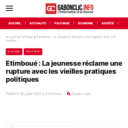
ACCUEIL
ACTUALITÉ
POLITIQUE
ECONOMIE
SOCIÉTÉ
INT
Accueil
Politique
Etimboué : La Jeunesse Réclame Une Rupture Avec Les
Vieilles...
A LA UNE
POLITIQUE
Etimboué : La jeunesse réclame une
rupture avec les vieilles pratiques
politiques
Publié le
28 juillet 2025 à 21h51min
Durée
1
min.