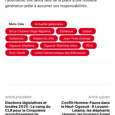
l’alternative, elle devra faire de la place à une nouvelle
génération prête à assumer ses responsabilités.
Mots Clés :
Actualité gabonaise
Brice Clotaire Oligui Nguema
Etimboué
Gabon
Gabonclic
Gabonclic.info
Jean Yves Onanga
Ogooué-Maritime
Ogooué-Maritime Infos
PDG
Port-Gentil
Union Démocratique des Bâtisseurs
Article précédent
Article suivant
Elections législatives et
Conflit Homme-Faune dans
locales 2025 : Le camp du
le Haut-Ogooué : À Louami-
CLR pour le Cinquième
Lelama, les éléphants
arrondissement de
règnent, les humains fuient