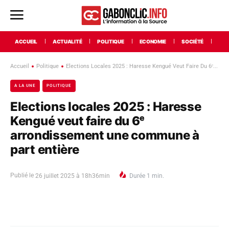
ACCUEIL
ACTUALITÉ
POLITIQUE
ECONOMIE
SOCIÉTÉ
INT
Accueil
Politique
Elections Locales 2025 : Haresse Kengué Veut Faire Du 6ᵉ...
A LA UNE
POLITIQUE
Elections locales 2025 : Haresse
Kengué veut faire du 6ᵉ
arrondissement une commune à
part entière
Publié le
26 juillet 2025 à 18h36min
Durée
1
min.