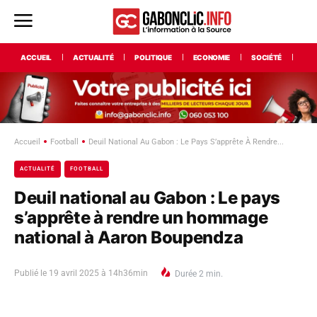
ACCUEIL
ACTUALITÉ
POLITIQUE
ECONOMIE
SOCIÉTÉ
INT
Accueil
Football
Deuil National Au Gabon : Le Pays S’apprête À Rendre...
ACTUALITÉ
FOOTBALL
Deuil national au Gabon : Le pays
s’apprête à rendre un hommage
national à Aaron Boupendza
Publié le
19 avril 2025 à 14h36min
Durée
2
min.