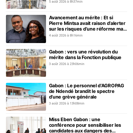
5 août 2026 à 8h37min
Avancement au mérite : Et si
Pierre Mintsa avait raison d’alerter
sur les risques d’une réforme mal
préparée ?
4 août 2026 à 8h16min
Gabon : vers une révolution du
mérite dans la Fonction publique
3 août 2026 à 23h06min
Gabon : Le personnel d’AGROPAG
de Ndendé brandit le spectre
d’une grève générale
3 août 2026 à 13h08min
Miss Eben Gabon : une
conférence pour sensibiliser les
candidates aux dangers des