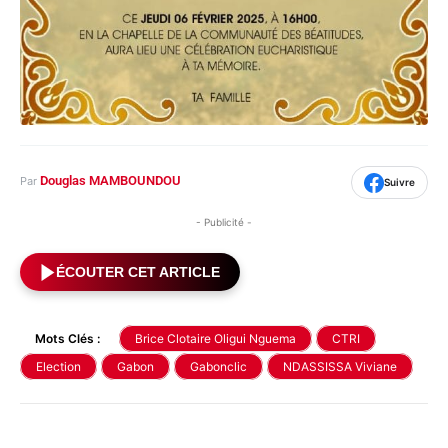
Douglas MAMBOUNDOU
Par
Suivre
- Publicité -
ÉCOUTER CET ARTICLE
Mots Clés :
Brice Clotaire Oligui Nguema
CTRI
Election
Gabon
Gabonclic
NDASSISSA Viviane