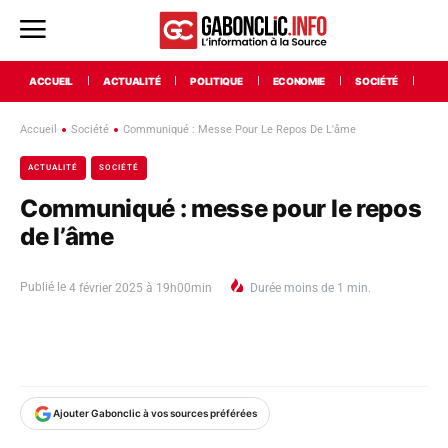
ACCUEIL
ACTUALITÉ
POLITIQUE
ECONOMIE
SOCIÉTÉ
INT
Accueil
Société
Communiqué : Messe Pour Le Repos De L'âme
ACTUALITÉ
SOCIÉTÉ
Communiqué : messe pour le repos
de l’âme
Publié le
4 février 2025 à 19h00min
Durée
moins de 1
min.
Ajouter Gabonclic à vos sources préférées