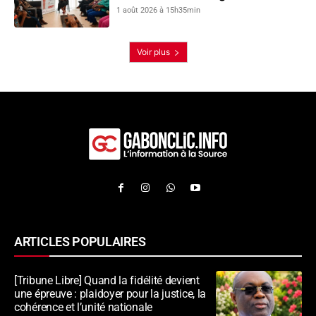
produits éclaircissants
1 août 2026 à 15h35min
Voir plus
ARTICLES POPULAIRES
[Tribune Libre] Quand la fidélité devient
une épreuve : plaidoyer pour la justice, la
cohérence et l’unité nationale