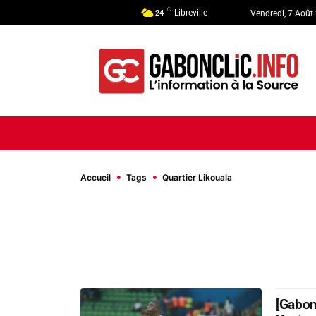
C
Libreville
24
Vendredi, 7 Août
ACCUEIL
ACTUALITÉ
POLI
Accueil
Tags
Quartier Likouala
[Gabon 