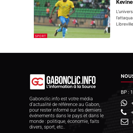
Kevine
L’univers
l’attaqua
Librevill
SPORT
NOU
BP : 
Gabonclic.info est votre média
d’actualité de référence au Gabon,
pour rester informé sur les derniers
événements dans le pays et dans le
monde : politique, économie, faits
divers, sport, etc..