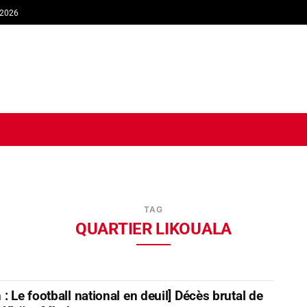
 2026
TIQUE
ECONOMIE
SOCIÉTÉ
INTERVIEW
SPORT
TRIB
TAG
QUARTIER LIKOUALA
: Le football national en deuil] Décès brutal de