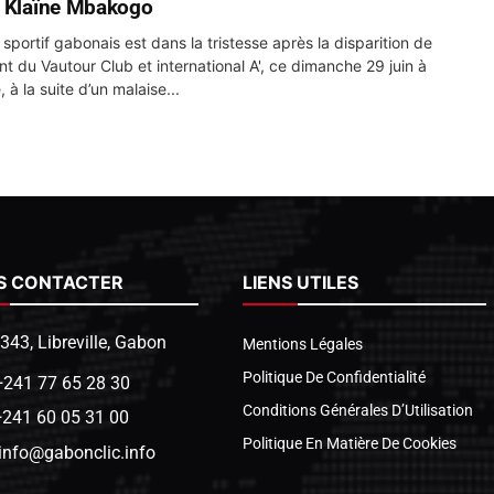
 Klaïne Mbakogo
 sportif gabonais est dans la tristesse après la disparition de
nt du Vautour Club et international A', ce dimanche 29 juin à
e, à la suite d’un malaise...
S CONTACTER
LIENS UTILES
1343, Libreville, Gabon
Mentions Légales
Politique De Confidentialité
+241 77 65 28 30
Conditions Générales D’Utilisation
+241 60 05 31 00
Politique En Matière De Cookies
info@gabonclic.info