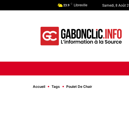
C
Libreville
23.9
Samedi, 8 Août 
ACCUEIL
ACTUALITÉ
POLI
Accueil
Tags
Poulet De Chair