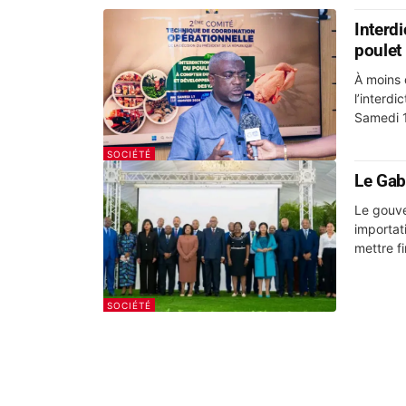
Interdi
poulet 
À moins 
l’interdi
Samedi 17
SOCIÉTÉ
Le Gab
Le gouve
importati
mettre f
SOCIÉTÉ